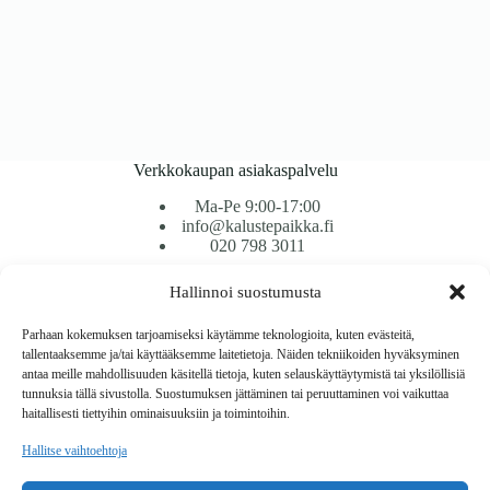
Verkkokaupan asiakaspalvelu
Ma-Pe 9:00-17:00
info@kalustepaikka.fi
020 798 3011
Hallinnoi suostumusta
Tavarantoimitus / Maksutavat
Toimitustavat
Parhaan kokemuksen tarjoamiseksi käytämme teknologioita, kuten evästeitä,
Maksutavat
tallentaaksemme ja/tai käyttääksemme laitetietoja. Näiden tekniikoiden hyväksyminen
Vaihto ja palautus
antaa meille mahdollisuuden käsitellä tietoja, kuten selauskäyttäytymistä tai yksilöllisiä
Reklamaatiot
tunnuksia tällä sivustolla. Suostumuksen jättäminen tai peruuttaminen voi vaikuttaa
haitallisesti tiettyihin ominaisuuksiin ja toimintoihin.
Tietoa
Hallitse vaihtoehtoja
Meistä