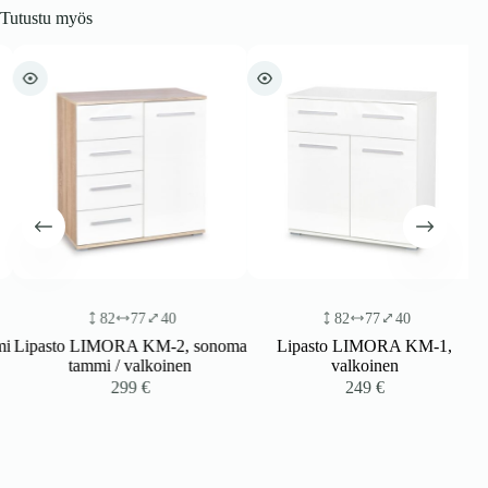
Tutustu myös
82
77
40
82
77
40
i
Lipasto LIMORA KM-2, sonoma
Lipasto LIMORA KM-1,
tammi / valkoinen
valkoinen
299
€
249
€