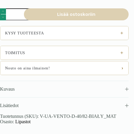
VENTO
Lisää ostoskoriin
D-
40/82
alakaappi,
väri:
+
KYSY TUOTTEESTA
valkoinen
/
valkoinen
matta
+
TOIMITUS
määrä
›
Nouto on aina ilmainen!
Kuvaus
Lisätiedot
Tuotetunnus (SKU):
V-UA-VENTO-D-40/82-BIAŁY_MAT
Osasto:
Lipastot