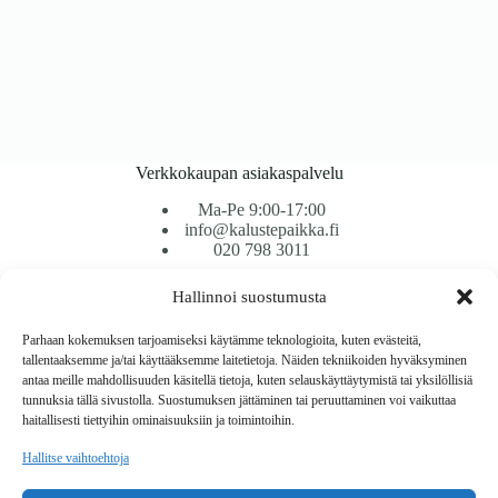
Verkkokaupan asiakaspalvelu
Ma-Pe 9:00-17:00
info@kalustepaikka.fi
020 798 3011
Hallinnoi suostumusta
Tavarantoimitus / Maksutavat
Toimitustavat
Parhaan kokemuksen tarjoamiseksi käytämme teknologioita, kuten evästeitä,
Maksutavat
tallentaaksemme ja/tai käyttääksemme laitetietoja. Näiden tekniikoiden hyväksyminen
Vaihto ja palautus
antaa meille mahdollisuuden käsitellä tietoja, kuten selauskäyttäytymistä tai yksilöllisiä
Reklamaatiot
tunnuksia tällä sivustolla. Suostumuksen jättäminen tai peruuttaminen voi vaikuttaa
haitallisesti tiettyihin ominaisuuksiin ja toimintoihin.
Tietoa
Hallitse vaihtoehtoja
Meistä