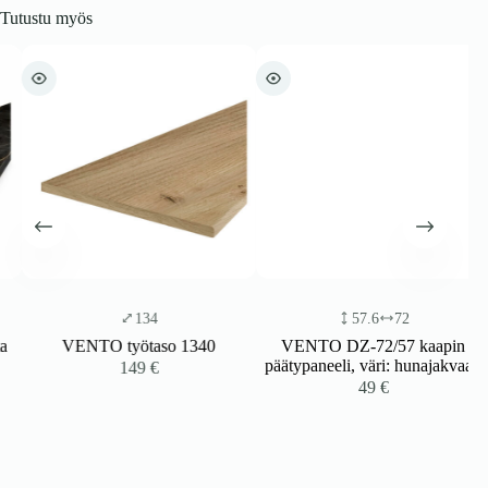
Tutustu myös
134
57.6
72
VENTO työtaso 1340
VENTO DZ-72/57 kaapin
päätypaneeli, väri: hunajakvaari
149
€
49
€