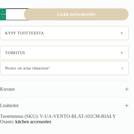
VENTO
Lisää ostoskoriin
työtaso
1010
määrä
+
KYSY TUOTTEESTA
+
TOIMITUS
›
Nouto on aina ilmainen!
Kuvaus
Lisätiedot
Tuotetunnus (SKU):
V-UA-VENTO-BLAT-101CM-BIAŁY
Osasto:
kitchen accessories