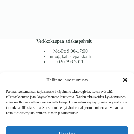
Verkkokaupan asiakaspalvelu
Ma-Pe 9:00-17:00
info@kalustepaikka.fi
020 798 3011
Tavarantoimitus / Maksutavat
Hallinnoi suostumusta
Toimitustavat
Maksutavat
Parhaan kokemuksen tarjoamiseksi käytämme teknologioita, kuten evästeitä,
Vaihto ja palautus
tallentaaksemme ja/tai käyttääksemme laitetietoja. Näiden tekniikoiden hyväksyminen
Reklamaatiot
antaa meille mahdollisuuden käsitellä tietoja, kuten selauskäyttäytymistä tai yksilöllisiä
tunnuksia tällä sivustolla. Suostumuksen jättäminen tai peruuttaminen voi vaikuttaa
haitallisesti tiettyihin ominaisuuksiin ja toimintoihin.
Tietoa
Meistä
Rekisteri- ja tietosuojaseloste
Hyväksy