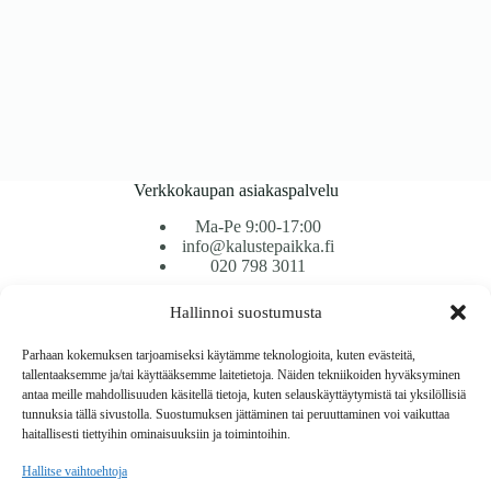
Verkkokaupan asiakaspalvelu
Ma-Pe 9:00-17:00
info@kalustepaikka.fi
020 798 3011
Hallinnoi suostumusta
Tavarantoimitus / Maksutavat
Toimitustavat
Parhaan kokemuksen tarjoamiseksi käytämme teknologioita, kuten evästeitä,
Maksutavat
tallentaaksemme ja/tai käyttääksemme laitetietoja. Näiden tekniikoiden hyväksyminen
Vaihto ja palautus
antaa meille mahdollisuuden käsitellä tietoja, kuten selauskäyttäytymistä tai yksilöllisiä
Reklamaatiot
tunnuksia tällä sivustolla. Suostumuksen jättäminen tai peruuttaminen voi vaikuttaa
haitallisesti tiettyihin ominaisuuksiin ja toimintoihin.
Tietoa
Hallitse vaihtoehtoja