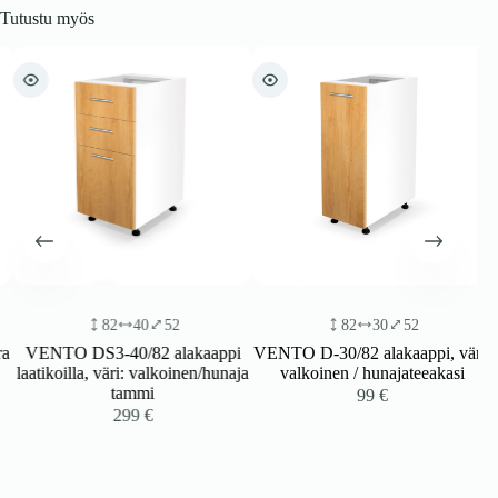
Tutustu myös
82
40
52
82
30
52
a
VENTO DS3-40/82 alakaappi
VENTO D-30/82 alakaappi, väri:
laatikoilla, väri: valkoinen/hunaja
valkoinen / hunajateeakasi
tammi
99
€
299
€