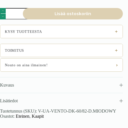
VENTO
Lisää ostoskoriin
DK-
60/82
allaskaappi,
väri:
+
KYSY TUOTTEESTA
valkoinen
/
hunajapähkinä
määrä
+
TOIMITUS
›
Nouto on aina ilmainen!
Kuvaus
Lisätiedot
Tuotetunnus (SKU):
V-UA-VENTO-DK-60/82-D.MIODOWY
Osastot:
Eteinen
,
Kaapit