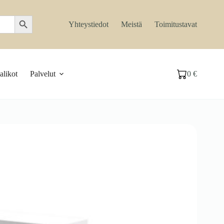
Search Button
Yhteystiedot
Meistä
Toimitustavat
likot
Palvelut
0
€
Ostoskori