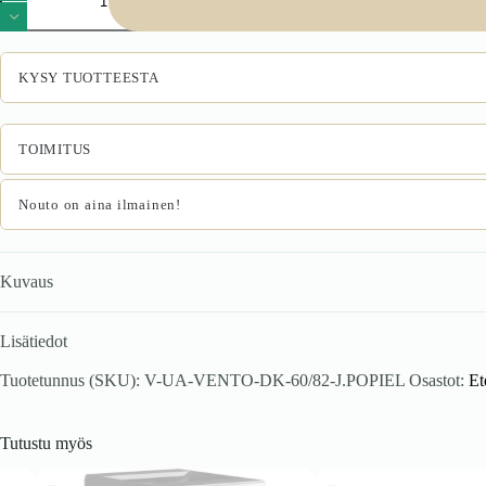
60/82
allaskaappi,
väri:
valkoinen
KYSY TUOTTEESTA
/
vaaleanharmaa
määrä
TOIMITUS
Nouto on aina ilmainen!
Kuvaus
Lisätiedot
Tuotetunnus (SKU):
V-UA-VENTO-DK-60/82-J.POPIEL
Osastot:
Et
Tutustu myös