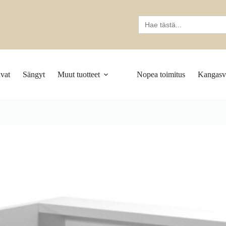
Search
for:
vat
Sängyt
Muut tuotteet
Nopea toimitus
Kangasva