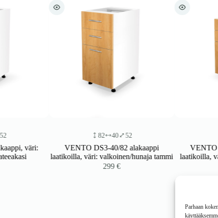
82
40
52
82
, väri:
VENTO DS3-40/82 alakaappi
VENTO DS3-6
kasi
laatikoilla, väri: valkoinen/hunaja tammi
laatikoilla, väri:
299
€
Parhaan kokemu
käyttääksemme 