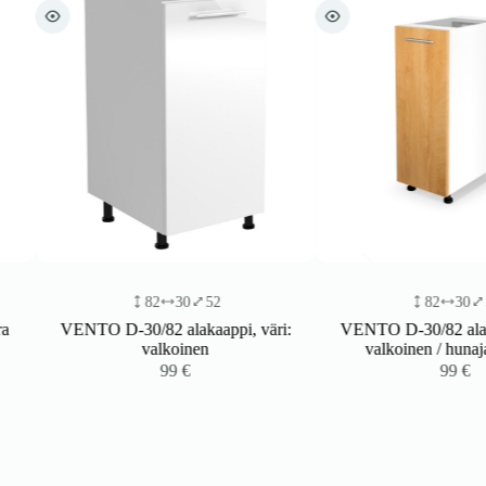
82
30
52
82
30
52
VENTO D-30/82 alakaappi, väri:
VENTO D-30/82 alakaappi
valkoinen
valkoinen / hunajateea
99
€
99
€