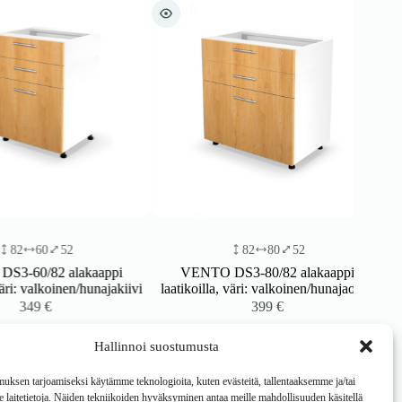
60
52
82
80
52
0/82 alakaappi
VENTO DS3-80/82 alakaappi
 valkoinen/hunajakiivi
laatikoilla, väri: valkoinen/hunajaoksa
349
€
399
€
Hallinnoi suostumusta
ksen tarjoamiseksi käytämme teknologioita, kuten evästeitä, tallentaaksemme ja/tai
laitetietoja. Näiden tekniikoiden hyväksyminen antaa meille mahdollisuuden käsitellä