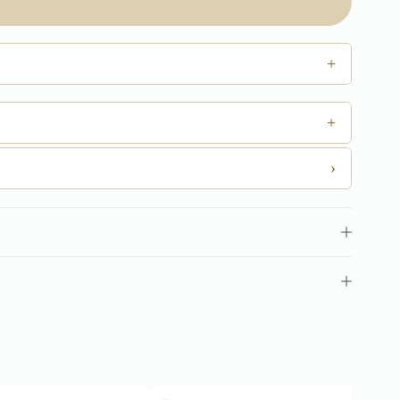
+
+
›