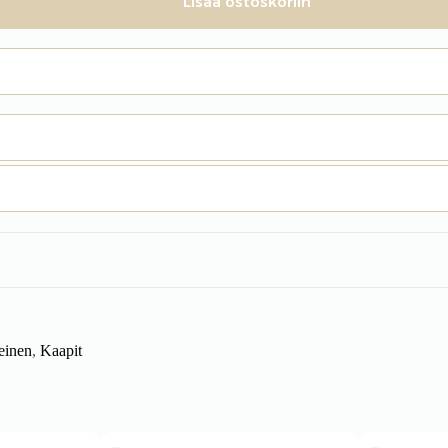
Lisää ostoskoriin
einen
,
Kaapit