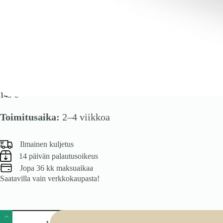
VENTO DK-60/82 allaskaappi, väri: valkoinen / vaaleanharmaa
149
€
Toimitusaika:
2–4 viikkoa
Ilmainen kuljetus
14 päivän palautusoikeus
Jopa 36 kk maksuaikaa
Saatavilla vain verkkokaupasta!
VENTO
DK-