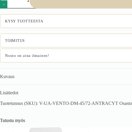
45/72
astianpesukoneen
etuosa,
väri:
KYSY TUOTTEESTA
antrasiitti
määrä
TOIMITUS
Nouto on aina ilmainen!
Kuvaus
Lisätiedot
Tuotetunnus (SKU):
V-UA-VENTO-DM-45/72-ANTRACYT
Osast
Tutustu myös