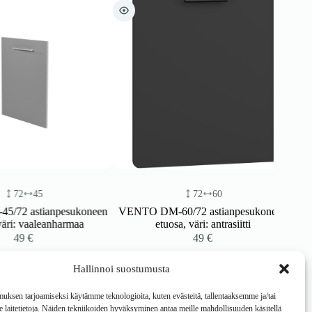
72
45
72
60
 astianpesukoneen
VENTO DM-60/72 astianpesukoneen
: vaaleanharmaa
etuosa, väri: antrasiitti
49
€
49
€
Hallinnoi suostumusta
ksen tarjoamiseksi käytämme teknologioita, kuten evästeitä, tallentaaksemme ja/tai
laitetietoja. Näiden tekniikoiden hyväksyminen antaa meille mahdollisuuden käsitellä