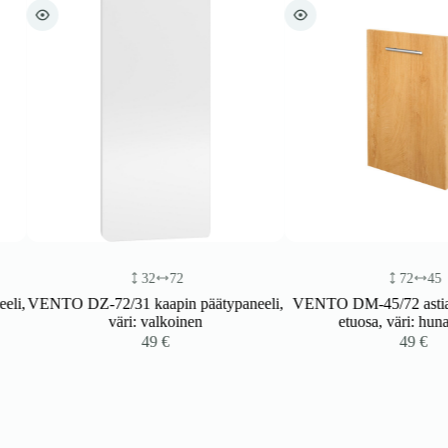
32
72
72
45
,
VENTO DZ-72/31 kaapin päätypaneeli,
VENTO DM-45/72 astianpe
väri: valkoinen
etuosa, väri: hunajao
49
€
49
€