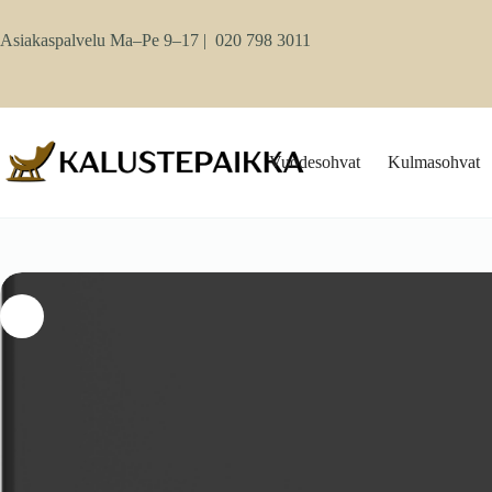
Skip
to
Asiakaspalvelu Ma–Pe 9–17 |
020 798 3011
content
Vuodesohvat
Kulmasohvat