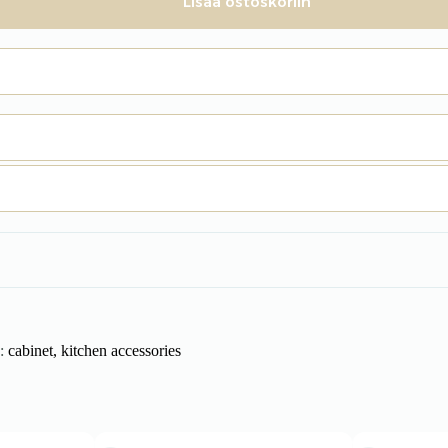
Lisää ostoskoriin
o:
cabinet, kitchen accessories