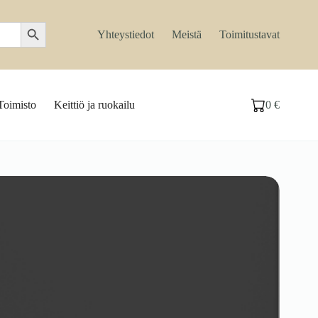
Search Button
Yhteystiedot
Meistä
Toimitustavat
Toimisto
Keittiö ja ruokailu
0
€
Ostoskori