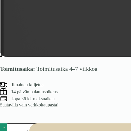
VENTO DM-45/72 astianpesukoneen etuosa, väri: antrasiitti
49
€
Toimitusaika:
Toimitusaika 4–7 viikkoa
Ilmainen kuljetus
14 päivän palautusoikeus
Jopa 36 kk maksuaikaa
Saatavilla vain verkkokaupasta!
VENTO
DM-