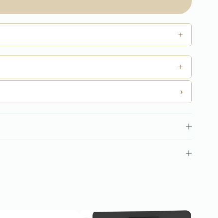
+
+
›