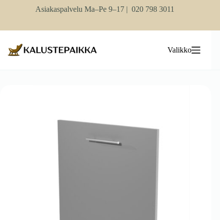
Skip
Asiakaspalvelu Ma–Pe 9–17 |
020 798 3011
to
content
Valikko