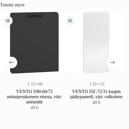
Tutustu myös
72
60
32
72
VENTO DM-60/72
VENTO DZ-72/31 kaapin
astianpesukoneen etuosa, väri:
päätypaneeli, väri: valkoinen
antrasiitti
49
€
49
€