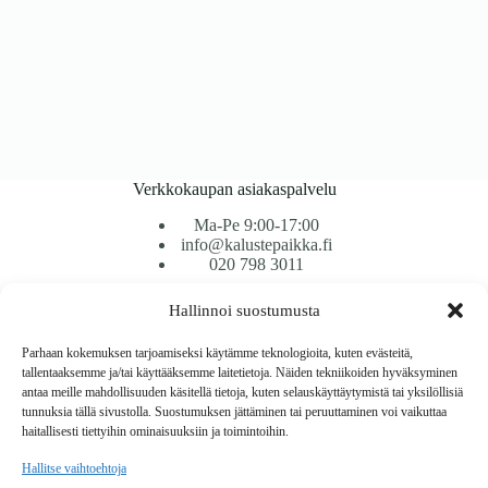
Verkkokaupan asiakaspalvelu
Ma-Pe 9:00-17:00
info@kalustepaikka.fi
020 798 3011
Hallinnoi suostumusta
Tavarantoimitus / Maksutavat
Toimitustavat
Parhaan kokemuksen tarjoamiseksi käytämme teknologioita, kuten evästeitä,
Maksutavat
tallentaaksemme ja/tai käyttääksemme laitetietoja. Näiden tekniikoiden hyväksyminen
Vaihto ja palautus
antaa meille mahdollisuuden käsitellä tietoja, kuten selauskäyttäytymistä tai yksilöllisiä
Reklamaatiot
tunnuksia tällä sivustolla. Suostumuksen jättäminen tai peruuttaminen voi vaikuttaa
haitallisesti tiettyihin ominaisuuksiin ja toimintoihin.
Tietoa
Hallitse vaihtoehtoja