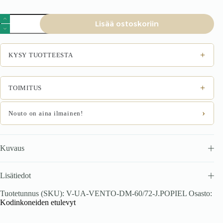
VENTO
Lisää ostoskoriin
DM-
60/72
astianpesukoneen
etu,
+
KYSY TUOTTEESTA
väri:
vaaleanharmaa
määrä
+
TOIMITUS
›
Nouto on aina ilmainen!
Kuvaus
Lisätiedot
Tuotetunnus (SKU):
V-UA-VENTO-DM-60/72-J.POPIEL
Osasto:
Kodinkoneiden etulevyt