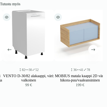
Tutustu myös
82
30
52
36
41
78
VENTO D-30/82 alakaappi, väri:
MOBIUS matala kaappi 2D väri:
a
valkoinen
hikora-puu/vaaleansininen
99
€
199
€