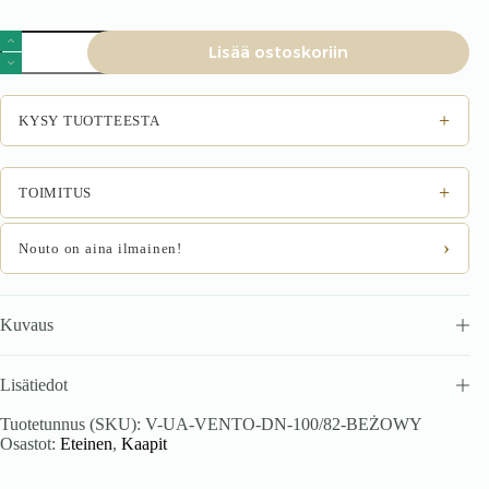
VENTO
Lisää ostoskoriin
DN-
100/82
kulmalukitti
kaappi,
+
KYSY TUOTTEESTA
väri:
valkoinen
/
beige
+
TOIMITUS
määrä
›
Nouto on aina ilmainen!
Kuvaus
Lisätiedot
Tuotetunnus (SKU):
V-UA-VENTO-DN-100/82-BEŻOWY
Osastot:
Eteinen
,
Kaapit