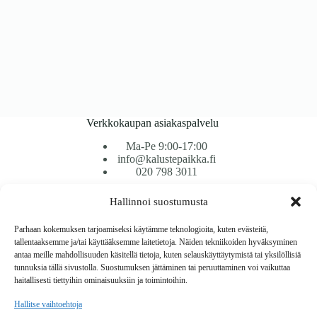
Verkkokaupan asiakaspalvelu
Ma-Pe 9:00-17:00
info@kalustepaikka.fi
020 798 3011
Hallinnoi suostumusta
Tavarantoimitus / Maksutavat
Toimitustavat
Parhaan kokemuksen tarjoamiseksi käytämme teknologioita, kuten evästeitä,
Maksutavat
tallentaaksemme ja/tai käyttääksemme laitetietoja. Näiden tekniikoiden hyväksyminen
Vaihto ja palautus
antaa meille mahdollisuuden käsitellä tietoja, kuten selauskäyttäytymistä tai yksilöllisiä
Reklamaatiot
tunnuksia tällä sivustolla. Suostumuksen jättäminen tai peruuttaminen voi vaikuttaa
haitallisesti tiettyihin ominaisuuksiin ja toimintoihin.
Tietoa
Hallitse vaihtoehtoja