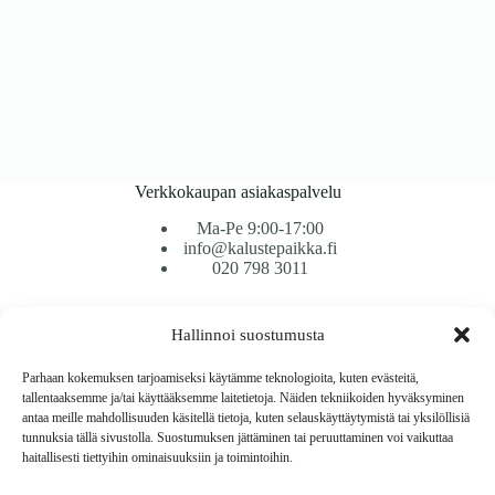
Verkkokaupan asiakaspalvelu
Ma-Pe 9:00-17:00
info@kalustepaikka.fi
020 798 3011
Tavarantoimitus / Maksutavat
Hallinnoi suostumusta
Toimitustavat
Maksutavat
Parhaan kokemuksen tarjoamiseksi käytämme teknologioita, kuten evästeitä,
Vaihto ja palautus
tallentaaksemme ja/tai käyttääksemme laitetietoja. Näiden tekniikoiden hyväksyminen
Reklamaatiot
antaa meille mahdollisuuden käsitellä tietoja, kuten selauskäyttäytymistä tai yksilöllisiä
tunnuksia tällä sivustolla. Suostumuksen jättäminen tai peruuttaminen voi vaikuttaa
haitallisesti tiettyihin ominaisuuksiin ja toimintoihin.
Tietoa