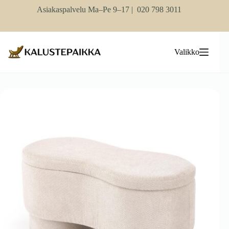
Skip
Asiakaspalvelu Ma–Pe 9–17 |
020 798 3011
to
content
Valikko