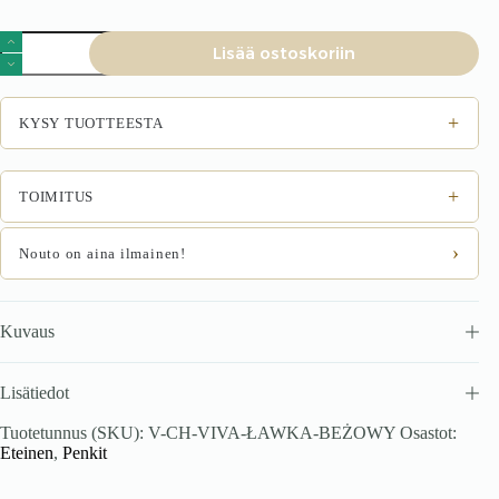
VIVA
Lisää ostoskoriin
pink
säilytyslaatikko
pinkki,
beige
+
KYSY TUOTTEESTA
määrä
+
TOIMITUS
›
Nouto on aina ilmainen!
Kuvaus
Lisätiedot
Tuotetunnus (SKU):
V-CH-VIVA-ŁAWKA-BEŻOWY
Osastot:
Eteinen
,
Penkit