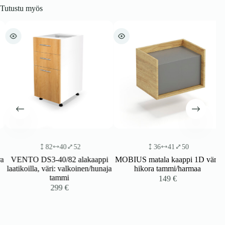
Tutustu myös
82
40
52
36
41
50
a
VENTO DS3-40/82 alakaappi
MOBIUS matala kaappi 1D väri:
laatikoilla, väri: valkoinen/hunaja
hikora tammi/harmaa
tammi
149
€
299
€