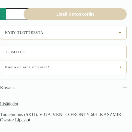
VENTO
Lisää ostoskoriin
DP-
60/214
etuosat,
väri:
+
KYSY TUOTTEESTA
kashmir
määrä
+
TOIMITUS
›
Nouto on aina ilmainen!
Kuvaus
Lisätiedot
Tuotetunnus (SKU):
V-UA-VENTO-FRONTY-60L-KASZMIR
Osasto:
Lipastot