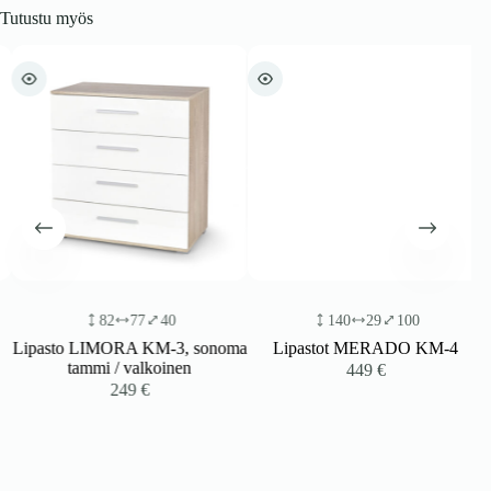
Tutustu myös
82
77
40
140
29
100
Lipasto LIMORA KM-3, sonoma
Lipastot MERADO KM-4
tammi / valkoinen
449
€
249
€