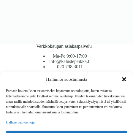
Verkkokaupan asiakaspalvelu
Ma-Pe 9:00-17:00
info@kalustepaikka.fi
020 798 3011
Hallinnoi suostumusta
Tavarantoimitus / Maksutavat
Toimitustavat
Parhaan kokemuksen tarjoamiseksi käytämme teknologioita, kuten evästeitä,
Maksutavat
tallentaaksemme ja/tai käyttääksemme laitetietoja. Näiden tekniikoiden hyväksyminen
Vaihto ja palautus
antaa meille mahdollisuuden käsitellä tietoja, kuten selauskäyttäytymistä tai yksilöllisiä
Reklamaatiot
tunnuksia tällä sivustolla. Suostumuksen jättäminen tai peruuttaminen voi vaikuttaa
haitallisesti tiettyihin ominaisuuksiin ja toimintoihin.
Tietoa
Hallitse vaihtoehtoja
Meistä