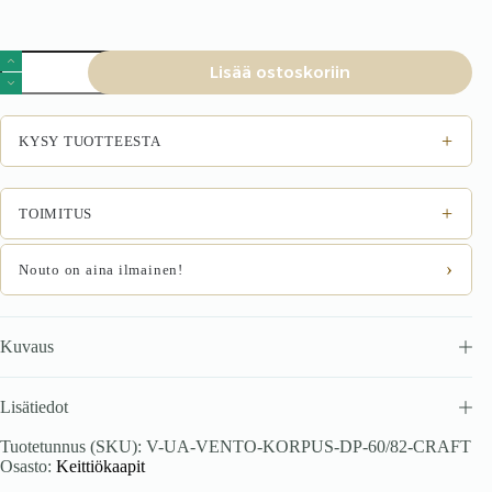
VENTO
Lisää ostoskoriin
DP-
60/82
karkass,
alumiininen
+
KYSY TUOTTEESTA
kapp
sisäänrakennetulle
uunille
käsityönä
+
TOIMITUS
valmistettu.
määrä
›
Nouto on aina ilmainen!
Kuvaus
Lisätiedot
Tuotetunnus (SKU):
V-UA-VENTO-KORPUS-DP-60/82-CRAFT
Osasto:
Keittiökaapit