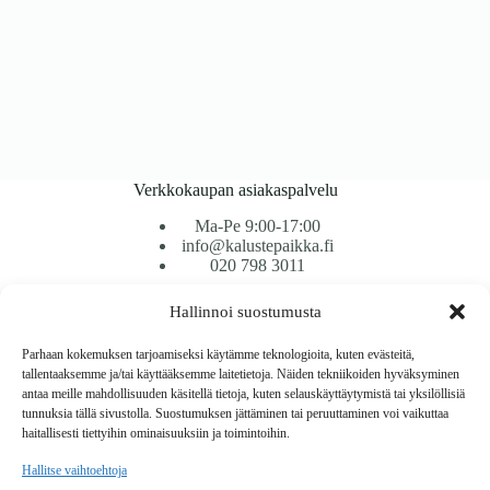
Verkkokaupan asiakaspalvelu
Ma-Pe 9:00-17:00
info@kalustepaikka.fi
020 798 3011
Hallinnoi suostumusta
Tavarantoimitus / Maksutavat
Toimitustavat
Parhaan kokemuksen tarjoamiseksi käytämme teknologioita, kuten evästeitä,
Maksutavat
tallentaaksemme ja/tai käyttääksemme laitetietoja. Näiden tekniikoiden hyväksyminen
Vaihto ja palautus
antaa meille mahdollisuuden käsitellä tietoja, kuten selauskäyttäytymistä tai yksilöllisiä
Reklamaatiot
tunnuksia tällä sivustolla. Suostumuksen jättäminen tai peruuttaminen voi vaikuttaa
haitallisesti tiettyihin ominaisuuksiin ja toimintoihin.
Tietoa
Hallitse vaihtoehtoja