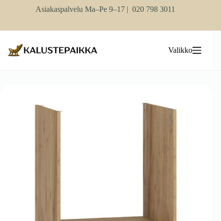
Skip
Asiakaspalvelu Ma–Pe 9–17 |
020 798 3011
to
content
Valikko