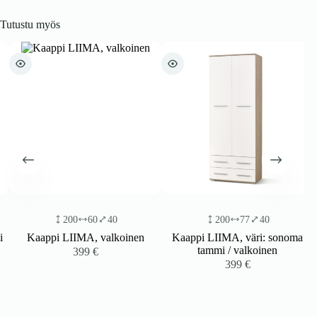
Tutustu myös
200
60
40
200
77
40
Kaappi LIIMA, valkoinen
Kaappi LIIMA, väri: sonoma
tammi / valkoinen
399
€
399
€