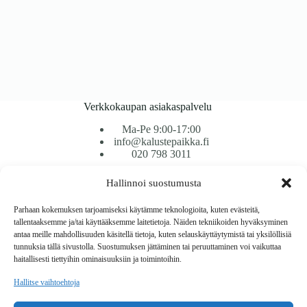
Verkkokaupan asiakaspalvelu
Ma-Pe 9:00-17:00
info@kalustepaikka.fi
020 798 3011
Hallinnoi suostumusta
Tavarantoimitus / Maksutavat
Toimitustavat
Parhaan kokemuksen tarjoamiseksi käytämme teknologioita, kuten evästeitä,
Maksutavat
tallentaaksemme ja/tai käyttääksemme laitetietoja. Näiden tekniikoiden hyväksyminen
Vaihto ja palautus
antaa meille mahdollisuuden käsitellä tietoja, kuten selauskäyttäytymistä tai yksilöllisiä
Reklamaatiot
tunnuksia tällä sivustolla. Suostumuksen jättäminen tai peruuttaminen voi vaikuttaa
haitallisesti tiettyihin ominaisuuksiin ja toimintoihin.
Tietoa
Hallitse vaihtoehtoja
Meistä