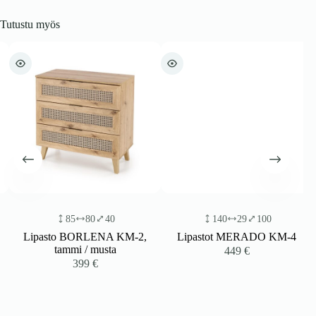
Tutustu myös
85
80
40
140
29
100
Lipasto BORLENA KM-2,
Lipastot MERADO KM-4
tammi / musta
449
€
399
€