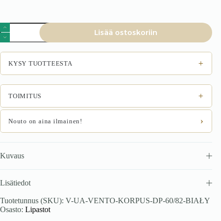
VENTO
Lisää ostoskoriin
DP-
60/82
korpus,
alumiininen
+
KYSY TUOTTEESTA
kaappi
sisäänrakennetulle
uunille
valkoinen
+
TOIMITUS
määrä
›
Nouto on aina ilmainen!
Kuvaus
Lisätiedot
Tuotetunnus (SKU):
V-UA-VENTO-KORPUS-DP-60/82-BIAŁY
Osasto:
Lipastot