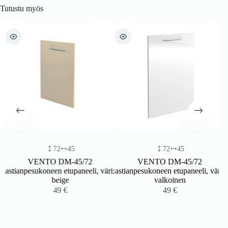
Tutustu myös
72
45
72
45
VENTO DM-45/72
VENTO DM-45/72
astianpesukoneen etupaneeli, väri:
astianpesukoneen etupaneeli, väri:
beige
valkoinen
49
€
49
€