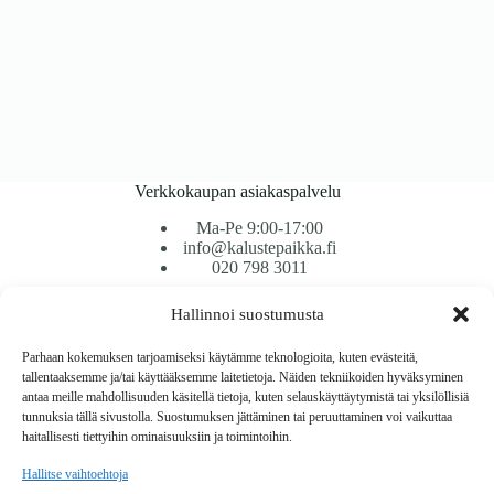
Verkkokaupan asiakaspalvelu
Ma-Pe 9:00-17:00
info@kalustepaikka.fi
020 798 3011
Hallinnoi suostumusta
Tavarantoimitus / Maksutavat
Toimitustavat
Parhaan kokemuksen tarjoamiseksi käytämme teknologioita, kuten evästeitä,
Maksutavat
tallentaaksemme ja/tai käyttääksemme laitetietoja. Näiden tekniikoiden hyväksyminen
Vaihto ja palautus
antaa meille mahdollisuuden käsitellä tietoja, kuten selauskäyttäytymistä tai yksilöllisiä
Reklamaatiot
tunnuksia tällä sivustolla. Suostumuksen jättäminen tai peruuttaminen voi vaikuttaa
haitallisesti tiettyihin ominaisuuksiin ja toimintoihin.
Tietoa
Hallitse vaihtoehtoja