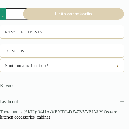
VENTO
Lisää ostoskoriin
DZ-
72/57
kaapin
päätypaneeli,
+
KYSY TUOTTEESTA
väri:
valkoinen
määrä
+
TOIMITUS
›
Nouto on aina ilmainen!
Kuvaus
Lisätiedot
Tuotetunnus (SKU):
V-UA-VENTO-DZ-72/57-BIAŁY
Osasto:
kitchen accessories, cabinet