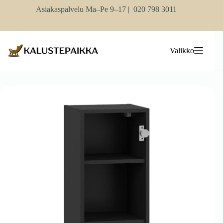
Skip
Asiakaspalvelu Ma–Pe 9–17 |
020 798 3011
to
content
Valikko