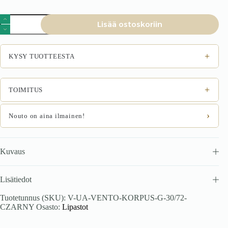
VENTO
Lisää ostoskoriin
G-
30/82
karkass,
ülemine
+
KYSY TUOTTEESTA
kapp
must.
määrä
+
TOIMITUS
›
Nouto on aina ilmainen!
Kuvaus
Lisätiedot
Tuotetunnus (SKU):
V-UA-VENTO-KORPUS-G-30/72-
CZARNY
Osasto:
Lipastot