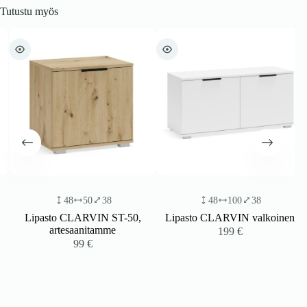
Tutustu myös
48
50
38
48
100
38
Lipasto CLARVIN ST-50,
Lipasto CLARVIN valkoinen
artesaanitamme
199
€
99
€