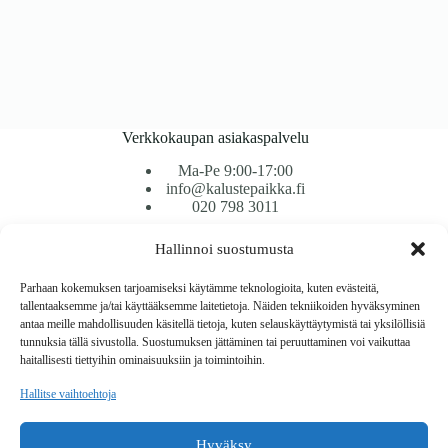
Verkkokaupan asiakaspalvelu
Ma-Pe 9:00-17:00
info@kalustepaikka.fi
020 798 3011
Hallinnoi suostumusta
Tavarantoimitus / Maksutavat
Toimitustavat
Parhaan kokemuksen tarjoamiseksi käytämme teknologioita, kuten evästeitä,
Maksutavat
tallentaaksemme ja/tai käyttääksemme laitetietoja. Näiden tekniikoiden hyväksyminen
Vaihto ja palautus
antaa meille mahdollisuuden käsitellä tietoja, kuten selauskäyttäytymistä tai yksilöllisiä
Reklamaatiot
tunnuksia tällä sivustolla. Suostumuksen jättäminen tai peruuttaminen voi vaikuttaa
haitallisesti tiettyihin ominaisuuksiin ja toimintoihin.
Tietoa
Hallitse vaihtoehtoja
Meistä
Rekisteri- ja tietosuojaseloste
Hyväksy