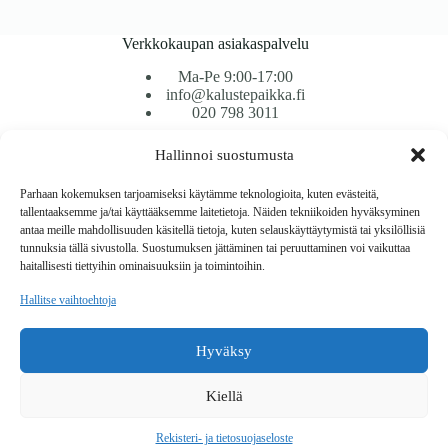
Verkkokaupan asiakaspalvelu
Ma-Pe 9:00-17:00
info@kalustepaikka.fi
020 798 3011
Hallinnoi suostumusta
Tavarantoimitus / Maksutavat
Toimitustavat
Parhaan kokemuksen tarjoamiseksi käytämme teknologioita, kuten evästeitä,
Maksutavat
tallentaaksemme ja/tai käyttääksemme laitetietoja. Näiden tekniikoiden hyväksyminen
Vaihto ja palautus
antaa meille mahdollisuuden käsitellä tietoja, kuten selauskäyttäytymistä tai yksilöllisiä
Reklamaatiot
tunnuksia tällä sivustolla. Suostumuksen jättäminen tai peruuttaminen voi vaikuttaa
haitallisesti tiettyihin ominaisuuksiin ja toimintoihin.
Tietoa
Hallitse vaihtoehtoja
Meistä
Rekisteri- ja tietosuojaseloste
Hyväksy
Copyright © 2026 Kalustepaikka
Kiellä
Verkkokauppa
Verkkokumppani Gramet
Rekisteri- ja tietosuojaseloste