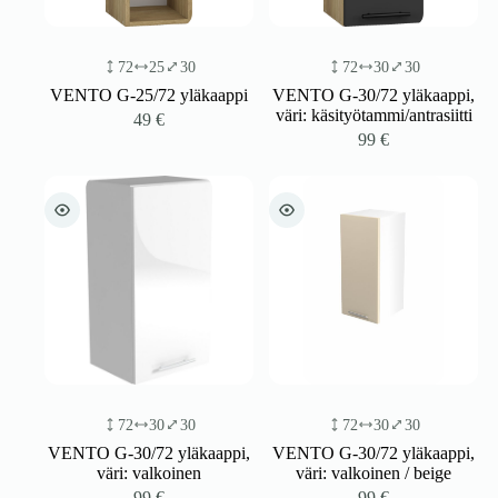
72
25
30
72
30
30
VENTO G-25/72 yläkaappi
VENTO G-30/72 yläkaappi,
väri: käsityötammi/antrasiitti
49
€
99
€
72
30
30
72
30
30
VENTO G-30/72 yläkaappi,
VENTO G-30/72 yläkaappi,
väri: valkoinen
väri: valkoinen / beige
99
€
99
€