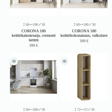
60
180
30
60
180
30
CORONA 180
CORONA 180
keittiökalustesarja, cremonti
keittiökokonaisuus, valkoinen
tammi
399
€
399
€
60
200
30
72
15
30