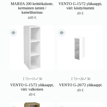
MARIJA 200 keittiökaluste,
VENTO G-15/72 yläkaappi,
kermainen tammi /
väri: käsityötammi
kameliharmaa
49
€
449
€
72
15
30
72
20
30
VENTO G-15/72 yläkaappi,
VENTO G-20/72 yläkaappi
väri: valkoinen
49
€
49
€