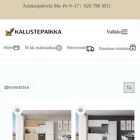
Skip
Asiakaspalvelu Ma–Pe 9–17 |
020 798 3011
to
content
Valikko
soikeus
36 kk maksuaikaa
Showroom
Ilmainen toimitus
SUODATTAA