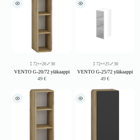
72
20
30
72
25
30
VENTO G-20/72 yläkaappi
VENTO G-25/72 yläkaappi
49
€
49
€