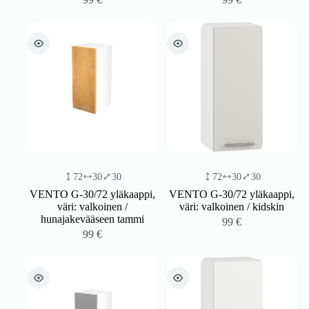
72
30
30
72
30
30
VENTO G-30/72 yläkaappi,
VENTO G-30/72 yläkaappi,
väri: valkoinen /
väri: valkoinen / kidskin
hunajakevääseen tammi
99
€
99
€