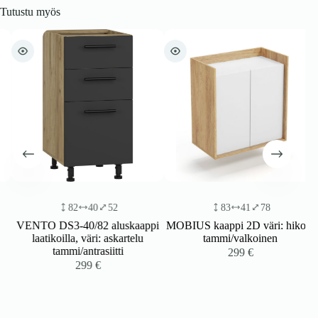
Tutustu myös
82
40
52
83
41
78
VENTO DS3-40/82 aluskaappi
MOBIUS kaappi 2D väri: hikora
laatikoilla, väri: askartelu
tammi/valkoinen
tammi/antrasiitti
299
€
299
€