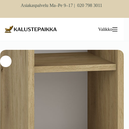
Skip
Asiakaspalvelu Ma–Pe 9–17 |
020 798 3011
to
content
Valikko