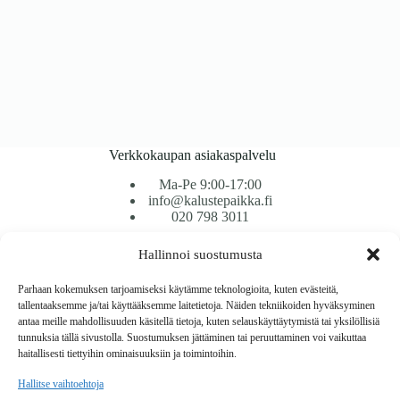
Verkkokaupan asiakaspalvelu
Ma-Pe 9:00-17:00
info@kalustepaikka.fi
020 798 3011
Hallinnoi suostumusta
Tavarantoimitus / Maksutavat
Toimitustavat
Parhaan kokemuksen tarjoamiseksi käytämme teknologioita, kuten evästeitä,
Maksutavat
tallentaaksemme ja/tai käyttääksemme laitetietoja. Näiden tekniikoiden hyväksyminen
Vaihto ja palautus
antaa meille mahdollisuuden käsitellä tietoja, kuten selauskäyttäytymistä tai yksilöllisiä
Reklamaatiot
tunnuksia tällä sivustolla. Suostumuksen jättäminen tai peruuttaminen voi vaikuttaa
haitallisesti tiettyihin ominaisuuksiin ja toimintoihin.
Tietoa
Hallitse vaihtoehtoja