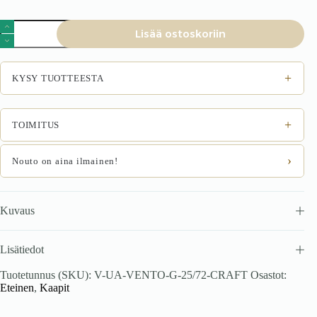
VENTO
Lisää ostoskoriin
G-
25/72
yläkaappi
määrä
+
KYSY TUOTTEESTA
+
TOIMITUS
›
Nouto on aina ilmainen!
Kuvaus
Lisätiedot
Tuotetunnus (SKU):
V-UA-VENTO-G-25/72-CRAFT
Osastot:
Eteinen
,
Kaapit