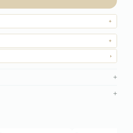
+
+
›