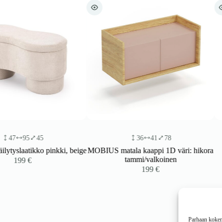
36
41
78
82
inkki, beige
MOBIUS matala kaappi 1D väri: hikora
VENTO DS3-
tammi/valkoinen
laatik
valkoinen
199
€
Parhaan kokemu