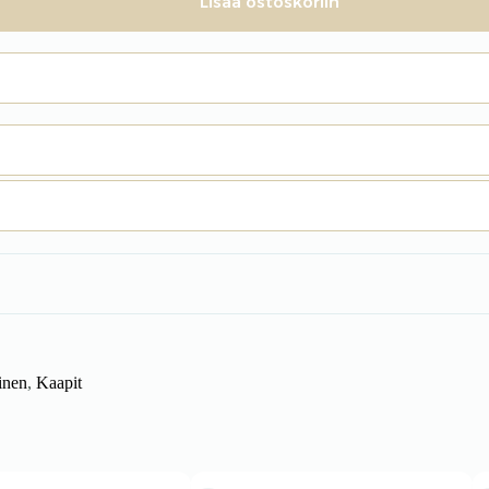
Lisää ostoskoriin
inen
,
Kaapit