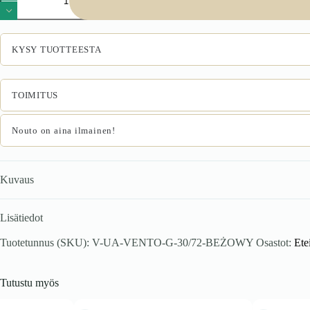
30/72
yläkaappi,
väri:
valkoinen
KYSY TUOTTEESTA
/
beige
määrä
TOIMITUS
Nouto on aina ilmainen!
Kuvaus
Lisätiedot
Tuotetunnus (SKU):
V-UA-VENTO-G-30/72-BEŻOWY
Osastot:
Ete
Tutustu myös