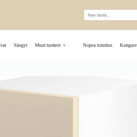
Search
for:
vat
Sängyt
Muut tuotteet
Nopea toimitus
Kangasva