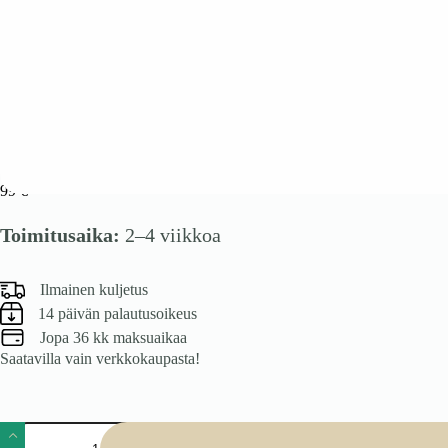
VENTO G-30/72 yläkaappi, väri: valkoinen / beige
99
€
Toimitusaika:
2–4 viikkoa
Ilmainen kuljetus
14 päivän palautusoikeus
Jopa 36 kk maksuaikaa
Saatavilla vain verkkokaupasta!
VENTO
G-