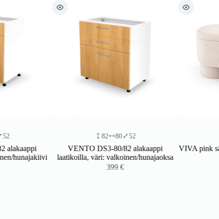
82
80
52
47
95
45
VENTO DS3-80/82 alakaappi
VIVA pink säilytyslaatikko p
laatikoilla, väri: valkoinen/hunajaoksa
199
€
399
€