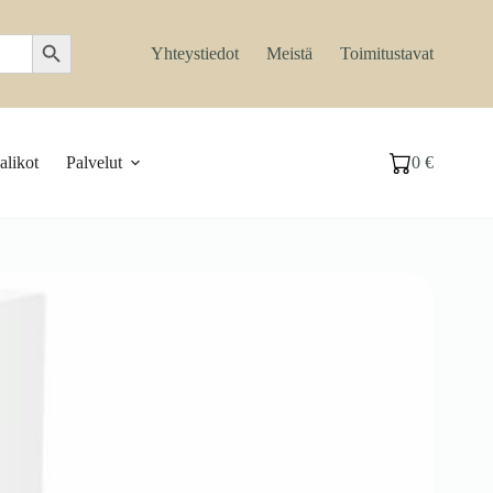
Search Button
Yhteystiedot
Meistä
Toimitustavat
likot
Palvelut
0
€
Ostoskori