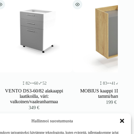
60
52
83
41
50
60/82 alakaappi
MOBIUS kaappi 1D väri: hikora
oilla, väri:
tammi/harmaa
/vaaleanharmaa
199
€
349
€
Hallinnoi suostumusta
ksen tarjoamiseksi käytämme teknologioita, kuten evästeitä, tallentaaksemme ja/tai