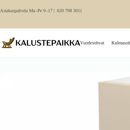
Skip
to
Asiakaspalvelu Ma–Pe 9–17 |
020 798 3011
content
Vuodesohvat
Kulmasoh