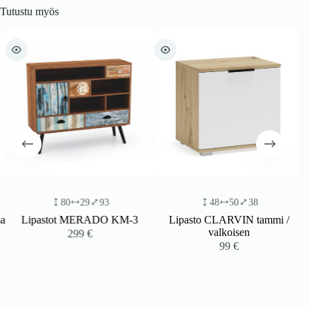
Tutustu myös
80
29
93
48
50
38
a
Lipastot MERADO KM-3
Lipasto CLARVIN tammi /
valkoisen
299
€
99
€