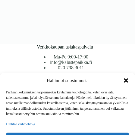
Verkkokaupan asiakaspalvelu
Ma-Pe 9:00-17:00
info@kalustepaikka.fi
020 798 3011
Hallinnoi suostumusta
Tavarantoimitus / Maksutavat
Toimitustavat
Parhaan kokemuksen tarjoamiseksi käytämme teknologioita, kuten evästeitä,
Maksutavat
tallentaaksemme ja/tai käyttääksemme laitetietoja. Näiden tekniikoiden hyväksyminen
Vaihto ja palautus
antaa meille mahdollisuuden käsitellä tietoja, kuten selauskäyttäytymistä tai yksilöllisiä
Reklamaatiot
tunnuksia tällä sivustolla. Suostumuksen jättäminen tai peruuttaminen voi vaikuttaa
haitallisesti tiettyihin ominaisuuksiin ja toimintoihin.
Tietoa
Hallitse vaihtoehtoja
Meistä