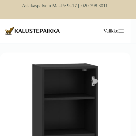
Skip
Asiakaspalvelu Ma–Pe 9–17 |
020 798 3011
to
content
Valikko