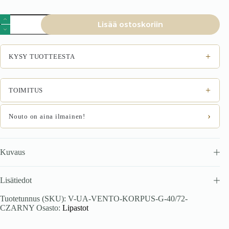
VENTO
Lisää ostoskoriin
G-
40/82
karkass,
ülemine
+
KYSY TUOTTEESTA
kapp
must
määrä
+
TOIMITUS
›
Nouto on aina ilmainen!
Kuvaus
Lisätiedot
Tuotetunnus (SKU):
V-UA-VENTO-KORPUS-G-40/72-
CZARNY
Osasto:
Lipastot