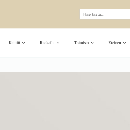
Search
for:
Keittiö
Ruokailu
Toimisto
Eteinen