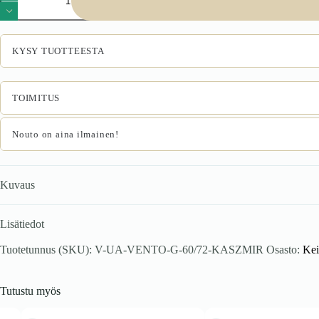
60/72
yläkaappi,
väri:
valkoinen
KYSY TUOTTEESTA
/
cashmere
määrä
TOIMITUS
Nouto on aina ilmainen!
Kuvaus
Lisätiedot
Tuotetunnus (SKU):
V-UA-VENTO-G-60/72-KASZMIR
Osasto:
Kei
Tutustu myös