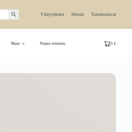
Search Button
Yhteystiedot
Meistä
Toimitustavat
0
€
Muut
Nopea toimitus
Ostoskori