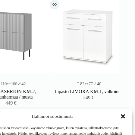
100
42
82
77
40
SERION KM-2,
Lipasto LIMORA KM-1, valkoinen
rmaa / musta
249
€
49
€
Hallinnoi suostumusta
ksen tarjoamiseksi käytämme teknologioita, kuten evästeitä, tallentaaksemme ja/tai
laitetietoja. Näiden tekniikoiden hyväksyminen antaa meille mahdollisuuden käsitellä