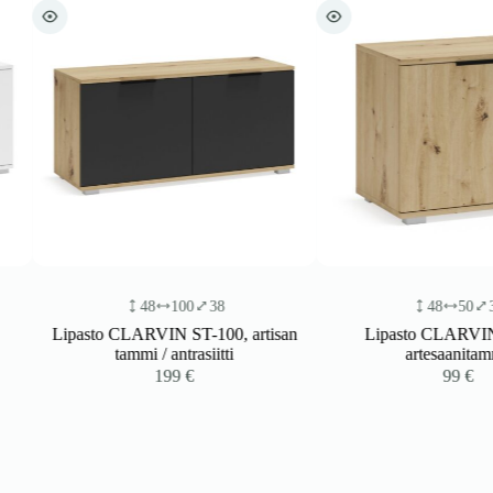
48
100
38
48
50
38
Lipasto CLARVIN ST-100, artisan
Lipasto CLARVIN ST
tammi / antrasiitti
artesaanitamme
199
€
99
€