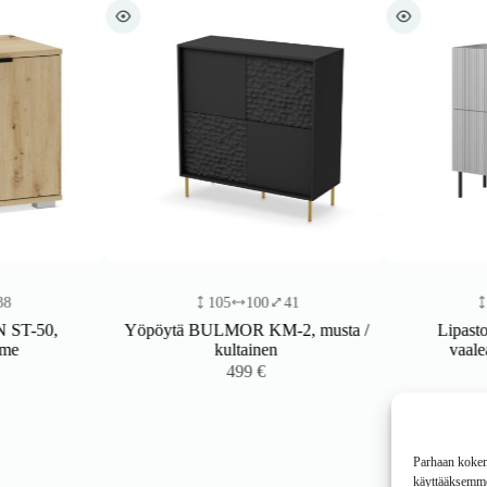
105
100
41
110
-50,
Yöpöytä BULMOR KM-2, musta /
LipastoA
kultainen
vaaleanha
499
€
4
Parhaan kokemu
käyttääksemme 