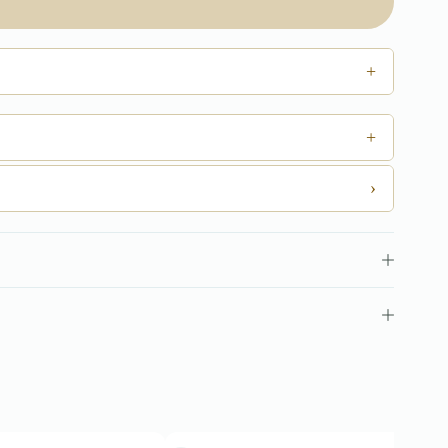
+
+
›