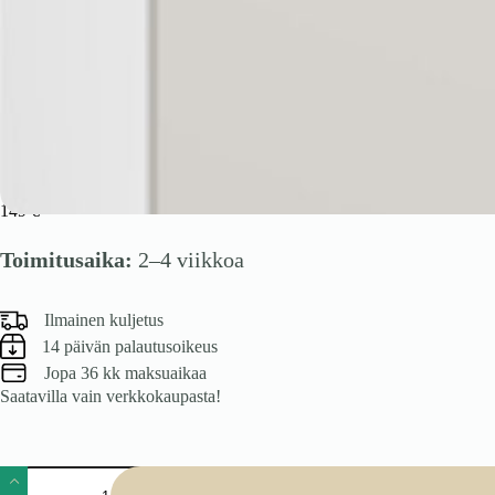
VENTO G-60/72 yläkaappi, väri: valkoinen / cashmere
149
€
Toimitusaika:
2–4 viikkoa
Ilmainen kuljetus
14 päivän palautusoikeus
Jopa 36 kk maksuaikaa
Saatavilla vain verkkokaupasta!
VENTO
G-