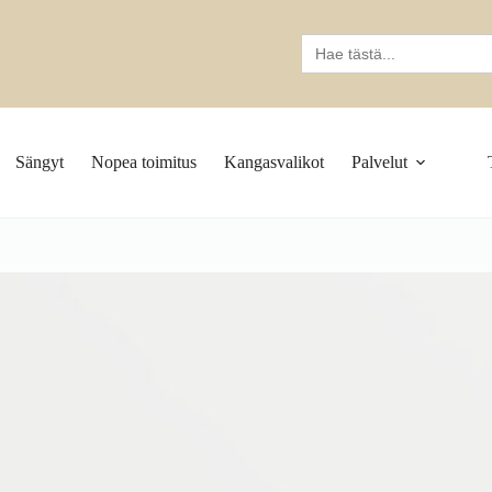
Search
for:
Sängyt
Nopea toimitus
Kangasvalikot
Palvelut