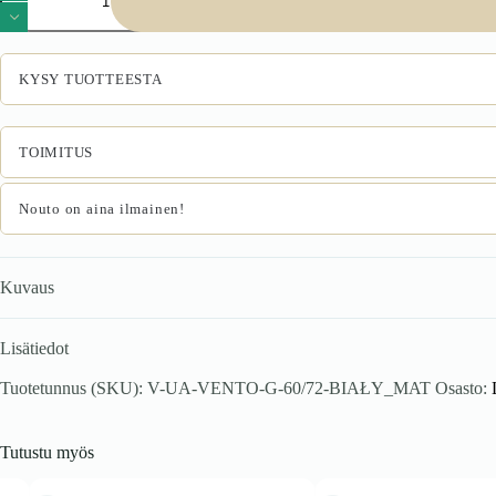
60/72
yläkaappi,
väri:
valkoinen
KYSY TUOTTEESTA
/
valkoinen
mattapinta
määrä
TOIMITUS
Nouto on aina ilmainen!
Kuvaus
Lisätiedot
Tuotetunnus (SKU):
V-UA-VENTO-G-60/72-BIAŁY_MAT
Osasto:
Tutustu myös