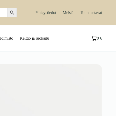
Search Button
Yhteystiedot
Meistä
Toimitustavat
Toimisto
Keittiö ja ruokailu
0
€
Ostoskori