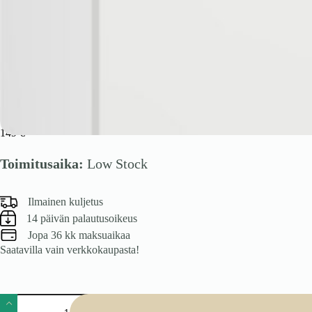
VENTO G-60/72 yläkaappi, väri: valkoinen / valkoinen mattapinta
149
€
Toimitusaika:
Low Stock
Ilmainen kuljetus
14 päivän palautusoikeus
Jopa 36 kk maksuaikaa
Saatavilla vain verkkokaupasta!
VENTO
G-