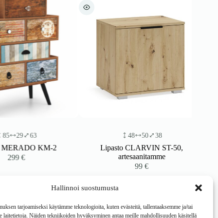
29
63
48
50
38
MERADO KM-2
Lipasto CLARVIN ST-50,
artesaanitamme
299
€
99
€
Hallinnoi suostumusta
ksen tarjoamiseksi käytämme teknologioita, kuten evästeitä, tallentaaksemme ja/tai
laitetietoja. Näiden tekniikoiden hyväksyminen antaa meille mahdollisuuden käsitellä