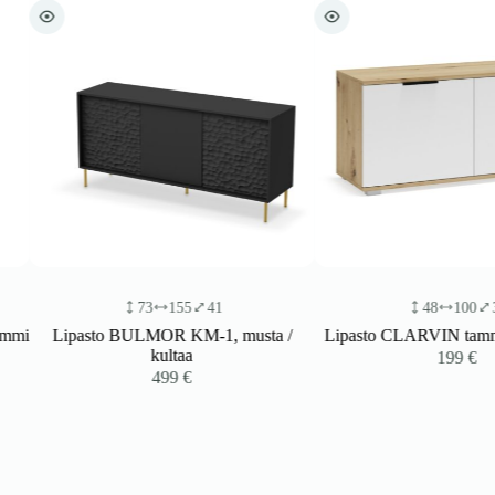
73
155
41
48
100
38
i
Lipasto BULMOR KM-1, musta /
Lipasto CLARVIN tammi / 
kultaa
199
€
499
€