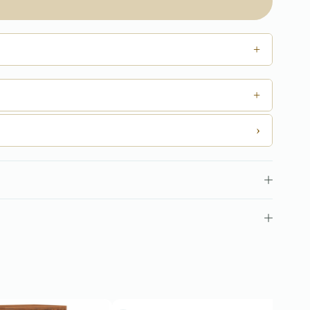
+
+
›