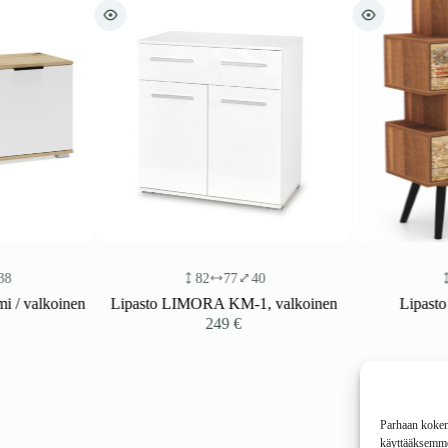
82
77
40
85
valkoinen
Lipasto LIMORA KM-1, valkoinen
Lipasto 
249
€
Parhaan kokemu
käyttääksemme 