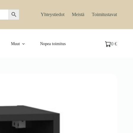
Search Button
Yhteystiedot
Meistä
Toimitustavat
0
€
Muut
Nopea toimitus
Ostoskori