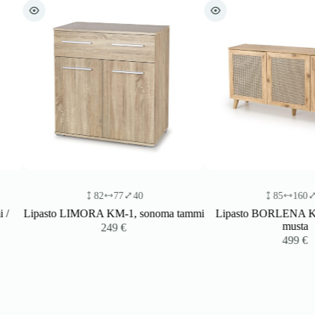
82
77
40
85
160
40
Lipasto LIMORA KM-1, sonoma tammi
Lipasto BORLENA KM-1, 
musta
249
€
499
€