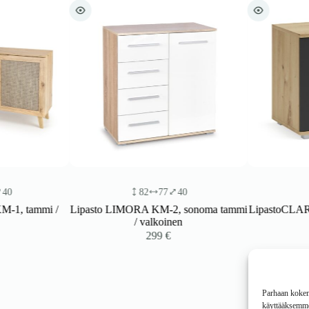
82
77
40
48
tammi /
Lipasto LIMORA KM-2, sonoma tammi
LipastoCLARVIN S
/ valkoinen
/ an
299
€
Parhaan kokemu
käyttääksemme 