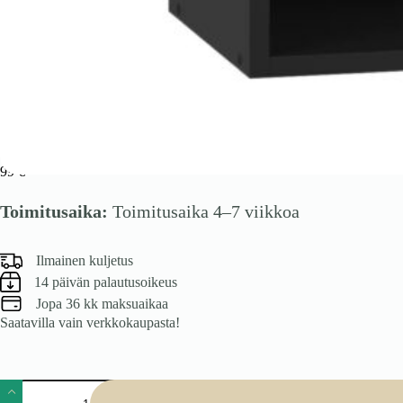
VENTO G-60/82 karkass, ülemine kapp must
99
€
Toimitusaika:
Toimitusaika 4–7 viikkoa
Ilmainen kuljetus
14 päivän palautusoikeus
Jopa 36 kk maksuaikaa
Saatavilla vain verkkokaupasta!
VENTO
G-