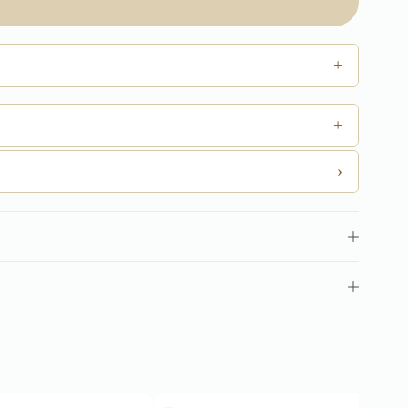
+
+
›