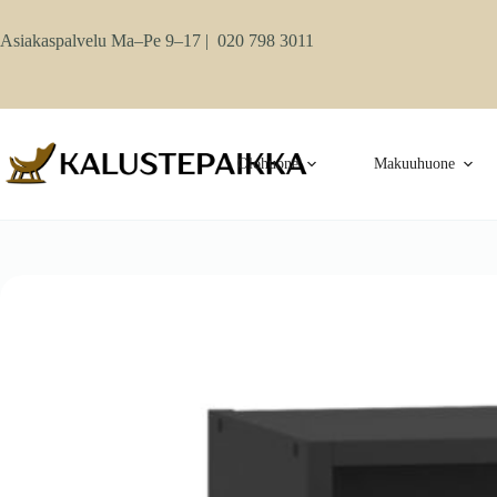
Skip
to
Asiakaspalvelu Ma–Pe 9–17 |
020 798 3011
content
Olohuone
Makuuhuone