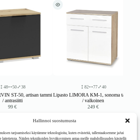
50
38
82
77
40
T-50, artisan tammi
Lipasto LIMORA KM-1, sonoma tammi
trasiitti
/ valkoinen
99
€
249
€
Hallinnoi suostumusta
ksen tarjoamiseksi käytämme teknologioita, kuten evästeitä, tallentaaksemme ja/tai
laitetietoja. Näiden tekniikoiden hyväksyminen antaa meille mahdollisuuden käsitellä