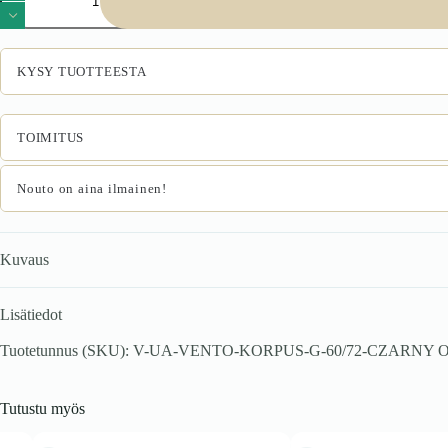
60/82
karkass,
ülemine
kapp
KYSY TUOTTEESTA
must
määrä
TOIMITUS
Nouto on aina ilmainen!
Kuvaus
Lisätiedot
Tuotetunnus (SKU):
V-UA-VENTO-KORPUS-G-60/72-CZARNY
O
Tutustu myös