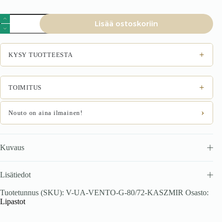
VENTO
Lisää ostoskoriin
G-
80/72
yläkaappi,
väri:
+
KYSY TUOTTEESTA
valkoinen
/
kašmiiri
määrä
+
TOIMITUS
›
Nouto on aina ilmainen!
Kuvaus
Lisätiedot
Tuotetunnus (SKU):
V-UA-VENTO-G-80/72-KASZMIR
Osasto:
Lipastot