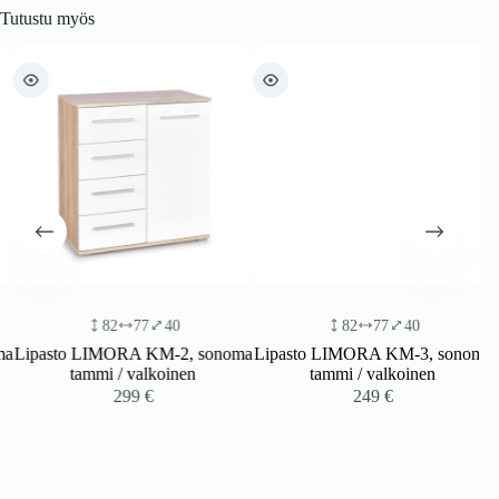
Tutustu myös
82
77
40
82
77
40
a
Lipasto LIMORA KM-2, sonoma
Lipasto LIMORA KM-3, sonoma
tammi / valkoinen
tammi / valkoinen
299
€
249
€