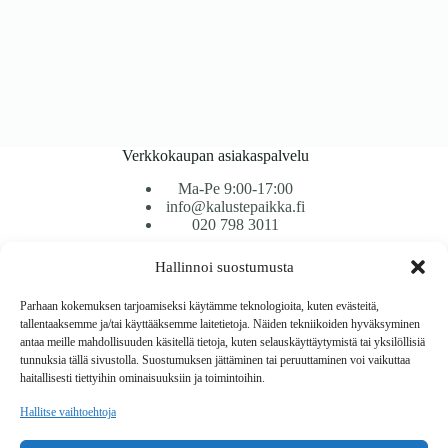
Verkkokaupan asiakaspalvelu
Ma-Pe 9:00-17:00
info@kalustepaikka.fi
020 798 3011
Hallinnoi suostumusta
Tavarantoimitus / Maksutavat
Toimitustavat
Parhaan kokemuksen tarjoamiseksi käytämme teknologioita, kuten evästeitä,
Maksutavat
tallentaaksemme ja/tai käyttääksemme laitetietoja. Näiden tekniikoiden hyväksyminen
Vaihto ja palautus
antaa meille mahdollisuuden käsitellä tietoja, kuten selauskäyttäytymistä tai yksilöllisiä
Reklamaatiot
tunnuksia tällä sivustolla. Suostumuksen jättäminen tai peruuttaminen voi vaikuttaa
haitallisesti tiettyihin ominaisuuksiin ja toimintoihin.
Tietoa
Hallitse vaihtoehtoja
Meistä