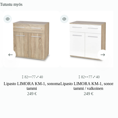
Tutustu myös
82
77
40
82
77
40
Lipasto LIMORA KM-1, sonoma
Lipasto LIMORA KM-1, sonoma
tammi
tammi / valkoinen
249
€
249
€