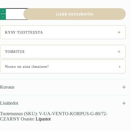
VENTO
Lisää ostoskoriin
G-
80/82
runko,
yläkaappi
+
KYSY TUOTTEESTA
musta
määrä
+
TOIMITUS
›
Nouto on aina ilmainen!
Kuvaus
Lisätiedot
Tuotetunnus (SKU):
V-UA-VENTO-KORPUS-G-80/72-
CZARNY
Osasto:
Lipastot