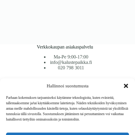
Verkkokaupan asiakaspalvelu
Ma-Pe 9:00-17:00
info@kalustepaikka.fi
020 798 3011
Tavarantoimitus / Maksutavat
Hallinnoi suostumusta
Toimitustavat
Maksutavat
Parhaan kokemuksen tarjoamiseksi käytämme teknologioita, kuten evästeitä,
Vaihto ja palautus
tallentaaksemme ja/tai käyttääksemme laitetietoja. Näiden tekniikoiden hyväksyminen
Reklamaatiot
antaa meille mahdollisuuden käsitellä tietoja, kuten selauskäyttäytymistä tai yksilöllisiä
tunnuksia tällä sivustolla. Suostumuksen jättäminen tai peruuttaminen voi vaikuttaa
haitallisesti tiettyihin ominaisuuksiin ja toimintoihin.
Tietoa
Meistä