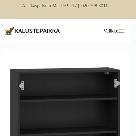
Skip
Asiakaspalvelu Ma–Pe 9–17 |
020 798 3011
to
content
Valikko