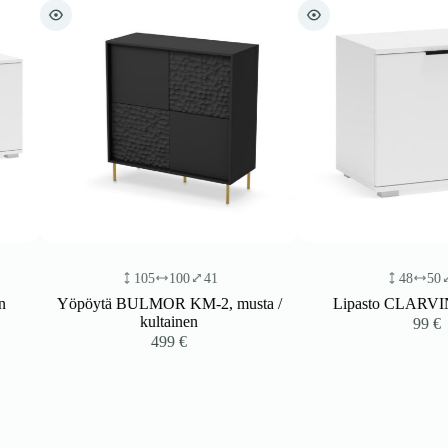
105
100
41
48
50
38
Yöpöytä BULMOR KM-2, musta /
Lipasto CLARVIN valk
kultainen
99
€
499
€