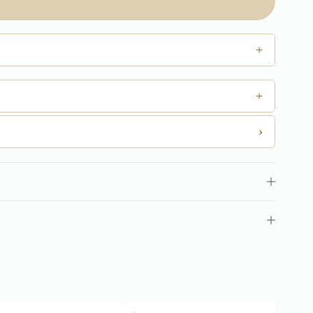
+
+
›