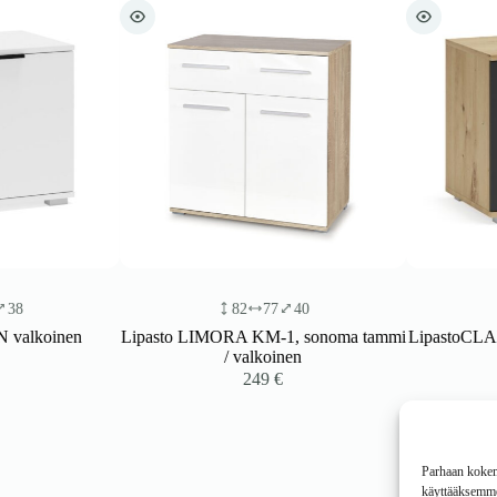
82
77
40
48
oinen
Lipasto LIMORA KM-1, sonoma tammi
LipastoCLARVIN S
/ valkoinen
/ an
249
€
Parhaan kokemu
käyttääksemme 