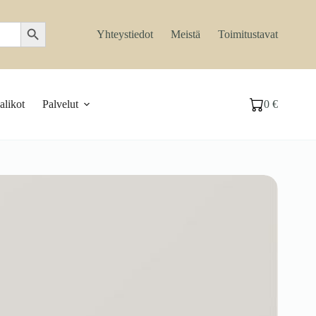
Search Button
Yhteystiedot
Meistä
Toimitustavat
likot
Palvelut
0
€
Ostoskori