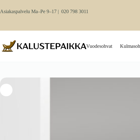
Skip
to
Asiakaspalvelu Ma–Pe 9–17 |
020 798 3011
content
Vuodesohvat
Kulmasoh