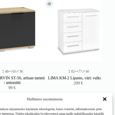
50
38
82
77
40
T-50, artisan tammi
LIMA KM-2 Lipasto, väri: valkoinen
trasiitti
299
€
99
€
Hallinnoi suostumusta
ksen tarjoamiseksi käytämme teknologioita, kuten evästeitä, tallentaaksemme ja/tai
laitetietoja. Näiden tekniikoiden hyväksyminen antaa meille mahdollisuuden käsitellä