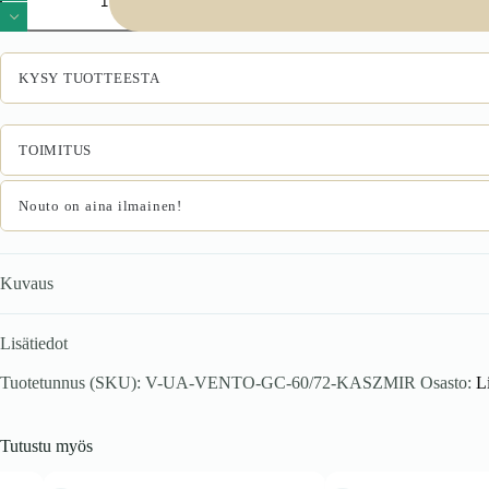
60/72
yläkaappi,
jossa
on
KYSY TUOTTEESTA
viemäri,
väri:
valkoinen
/
TOIMITUS
cashmere
määrä
Nouto on aina ilmainen!
Kuvaus
Lisätiedot
Tuotetunnus (SKU):
V-UA-VENTO-GC-60/72-KASZMIR
Osasto:
L
Tutustu myös