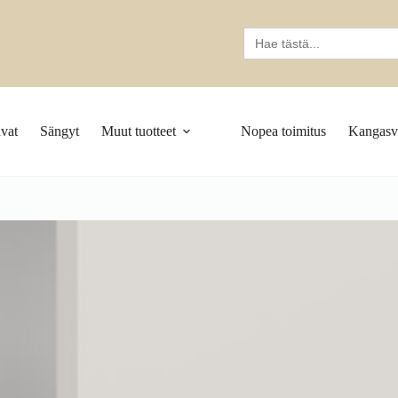
Search
for:
vat
Sängyt
Muut tuotteet
Nopea toimitus
Kangasva