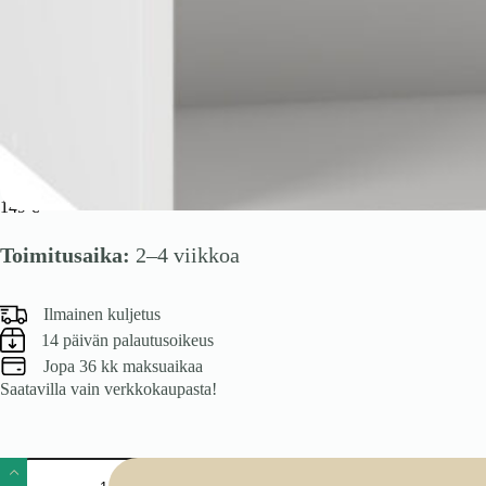
VENTO GC-60/72 yläkaappi, jossa on viemäri, väri: valkoinen / cash
149
€
Toimitusaika:
2–4 viikkoa
Ilmainen kuljetus
14 päivän palautusoikeus
Jopa 36 kk maksuaikaa
Saatavilla vain verkkokaupasta!
VENTO
GC-