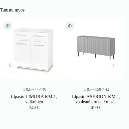
Tutustu myös
82
77
40
81
150
42
Lipasto LIMORA KM-1,
Lipasto ASERION KM-1,
valkoinen
vaaleanharmaa / musta
249
€
499
€