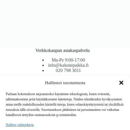
Verkkokaupan asiakaspalvelu
Ma-Pe 9:00-17:00
info@kalustepaikka.fi
020 798 3011
Hallinnoi suostumusta
Tavarantoimitus / Maksutavat
Toimitustavat
Parhaan kokemuksen tarjoamiseksi käytämme teknologioita, kuten evästeitä,
Maksutavat
tallentaaksemme ja/tai käyttääksemme laitetietoja. Näiden tekniikoiden hyväksyminen
Vaihto ja palautus
antaa meille mahdollisuuden käsitellä tietoja, kuten selauskäyttäytymistä tai yksilöllisiä
Reklamaatiot
tunnuksia tällä sivustolla. Suostumuksen jättäminen tai peruuttaminen voi vaikuttaa
haitallisesti tiettyihin ominaisuuksiin ja toimintoihin.
Tietoa
Hallitse vaihtoehtoja