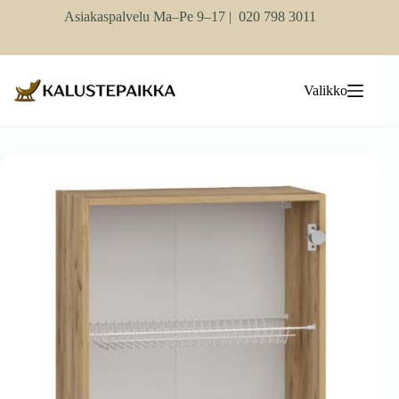
Skip
Asiakaspalvelu Ma–Pe 9–17 |
020 798 3011
to
content
Valikko