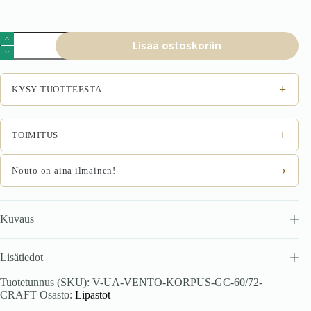
VENTO
Lisää ostoskoriin
GC-
60/82
karkass,
yläkaappi
+
KYSY TUOTTEESTA
astiankuivaajalla
käsityö
tammea.
määrä
+
TOIMITUS
›
Nouto on aina ilmainen!
Kuvaus
Lisätiedot
Tuotetunnus (SKU):
V-UA-VENTO-KORPUS-GC-60/72-
CRAFT
Osasto:
Lipastot