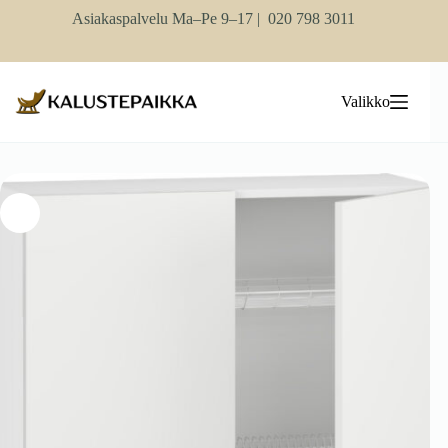
Skip
Asiakaspalvelu Ma–Pe 9–17 |
020 798 3011
to
content
Valikko