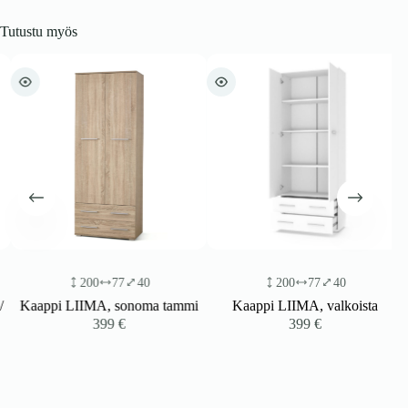
Tutustu myös
200
77
40
200
77
40
Kaappi LIIMA, sonoma tammi
Kaappi LIIMA, valkoista
399
€
399
€