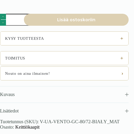
VENTO
Lisää ostoskoriin
GC-
80/72
yläsäilytyskaluste
viemärillä,
+
KYSY TUOTTEESTA
väri:
valkoinen
/
valkoinen
+
TOIMITUS
matta
määrä
›
Nouto on aina ilmainen!
Kuvaus
Lisätiedot
Tuotetunnus (SKU):
V-UA-VENTO-GC-80/72-BIAŁY_MAT
Osasto:
Keittiökaapit