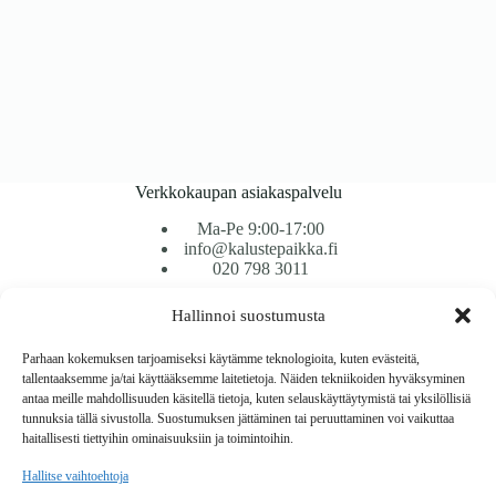
Verkkokaupan asiakaspalvelu
Ma-Pe 9:00-17:00
info@kalustepaikka.fi
020 798 3011
Hallinnoi suostumusta
Tavarantoimitus / Maksutavat
Toimitustavat
Parhaan kokemuksen tarjoamiseksi käytämme teknologioita, kuten evästeitä,
Maksutavat
tallentaaksemme ja/tai käyttääksemme laitetietoja. Näiden tekniikoiden hyväksyminen
Vaihto ja palautus
antaa meille mahdollisuuden käsitellä tietoja, kuten selauskäyttäytymistä tai yksilöllisiä
Reklamaatiot
tunnuksia tällä sivustolla. Suostumuksen jättäminen tai peruuttaminen voi vaikuttaa
haitallisesti tiettyihin ominaisuuksiin ja toimintoihin.
Tietoa
Hallitse vaihtoehtoja