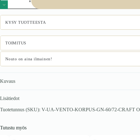
60/72
karkass,
ülemine
nurkakapp
KYSY TUOTTEESTA
käsitöö
tamm
määrä
TOIMITUS
Nouto on aina ilmainen!
Kuvaus
Lisätiedot
Tuotetunnus (SKU):
V-UA-VENTO-KORPUS-GN-60/72-CRAFT
O
Tutustu myös