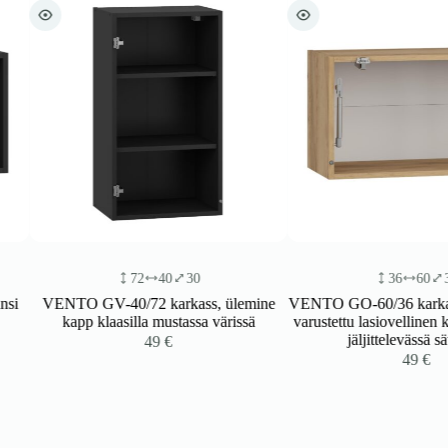
72
40
30
36
60
30
VENTO GV-40/72 karkass, ülemine
VENTO GO-60/36 karkassi, y
kapp klaasilla mustassa värissä
varustettu lasiovellinen kaap
jäljittelevässä sävyss
49
€
49
€