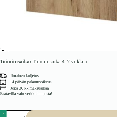
VENTO GN-60/72 karkass, ülemine nurkakapp käsitöö tamm
149
€
Toimitusaika:
Toimitusaika 4–7 viikkoa
Ilmainen kuljetus
14 päivän palautusoikeus
Jopa 36 kk maksuaikaa
Saatavilla vain verkkokaupasta!
VENTO
GN-