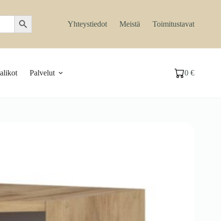
Search Button
Yhteystiedot
Meistä
Toimitustavat
likot
Palvelut
0
€
Ostoskori