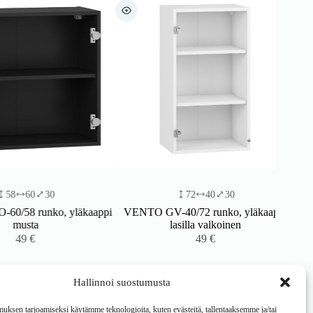
60
30
72
40
30
 runko, yläkaappi
VENTO GV-40/72 runko, yläkaappi
usta
lasilla valkoinen
49
€
49
€
Hallinnoi suostumusta
ksen tarjoamiseksi käytämme teknologioita, kuten evästeitä, tallentaaksemme ja/tai