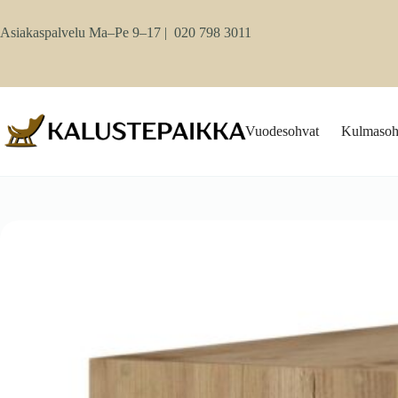
Skip
to
Asiakaspalvelu Ma–Pe 9–17 |
020 798 3011
content
Vuodesohvat
Kulmasoh