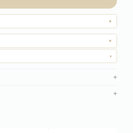
+
+
›