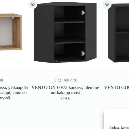
72
60
30
58
läkaapilla
VENTO GN-60/72 karkass, ülemine
VENTO GOO-60/58
pi, tammea
nurkakapp must
m
ä.
149
€
Parhaan kokemu