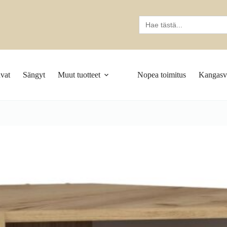
Search
for:
vat
Sängyt
Muut tuotteet
Nopea toimitus
Kangasva