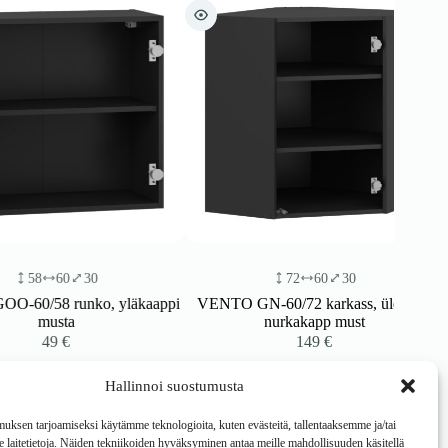
60
30
72
60
30
8 runko, yläkaappi
VENTO GN-60/72 karkass, ülemine
usta
nurkakapp must
49
€
149
€
Hallinnoi suostumusta
ksen tarjoamiseksi käytämme teknologioita, kuten evästeitä, tallentaaksemme ja/tai
laitetietoja. Näiden tekniikoiden hyväksyminen antaa meille mahdollisuuden käsitellä