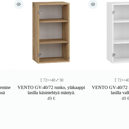
72
40
30
72
40
30
VENTO GV-40/72 runko, yläkaappi
VENTO GV-40/72 runko, y
lasilla käsintehtyä mäntyä.
lasilla valkoinen
49
€
49
€