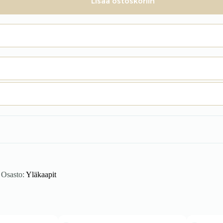
Lisää ostoskoriin
Osasto:
Yläkaapit