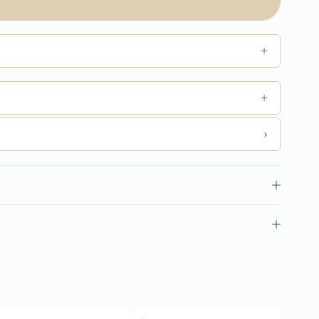
+
+
›