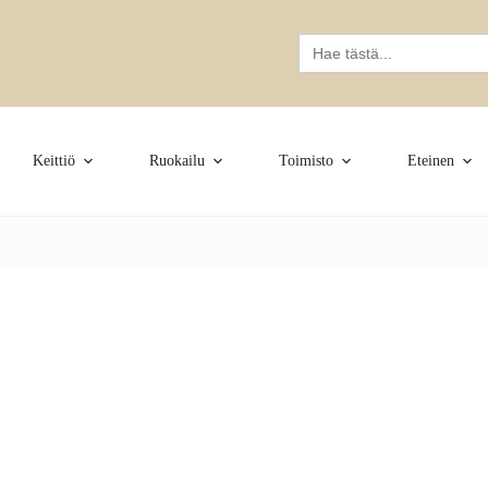
Search
for:
Keittiö
Ruokailu
Toimisto
Eteinen