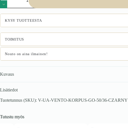
50/36
karkass,
ülemine
kapott
KYSY TUOTTEESTA
must
määrä
TOIMITUS
Nouto on aina ilmainen!
Kuvaus
Lisätiedot
Tuotetunnus (SKU):
V-UA-VENTO-KORPUS-GO-50/36-CZARNY
Tutustu myös