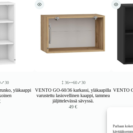
36
60
30
58
läkaappi
VENTO GO-60/36 karkassi, yläkaapilla
VENTO GOO-60/5
varustettu lasiovellinen kaappi, tammea
m
jäljittelevässä sävyssä.
49
€
Parhaan kokemu
käyttääksemme 