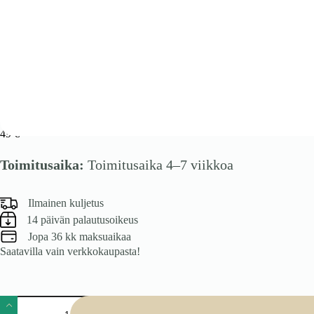
VENTO GO-50/36 karkass, ülemine kapott must
49
€
Toimitusaika:
Toimitusaika 4–7 viikkoa
Ilmainen kuljetus
14 päivän palautusoikeus
Jopa 36 kk maksuaikaa
Saatavilla vain verkkokaupasta!
VENTO
GO-