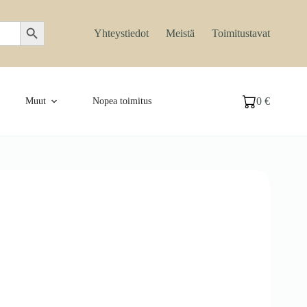
Search Button
Yhteystiedot
Meistä
Toimitustavat
0
€
Muut
Nopea toimitus
Ostoskori