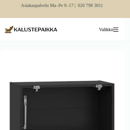
Skip
Asiakaspalvelu Ma–Pe 9–17 |
020 798 3011
to
content
Valikko