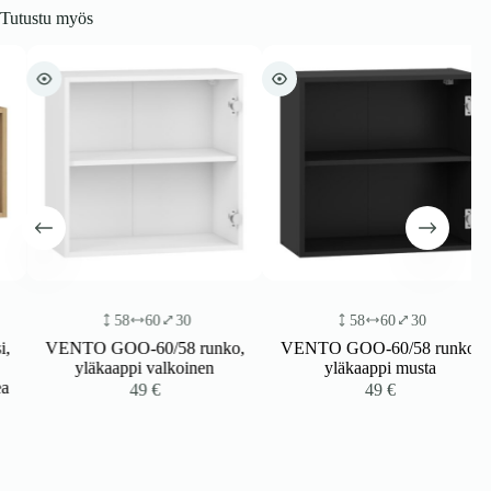
Tutustu myös
58
60
30
58
60
30
VENTO GOO-60/58 runko,
VENTO GOO-60/58 runko,
yläkaappi valkoinen
yläkaappi musta
49
€
49
€