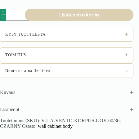
VENTO
Lisää ostoskoriin
GO-
60/36
karkass,
yläosa
+
KYSY TUOTTEESTA
lasilla
musta
määrä
+
TOIMITUS
›
Nouto on aina ilmainen!
Kuvaus
Lisätiedot
Tuotetunnus (SKU):
V-UA-VENTO-KORPUS-GOV-60/36-
CZARNY
Osasto:
wall cabinet body