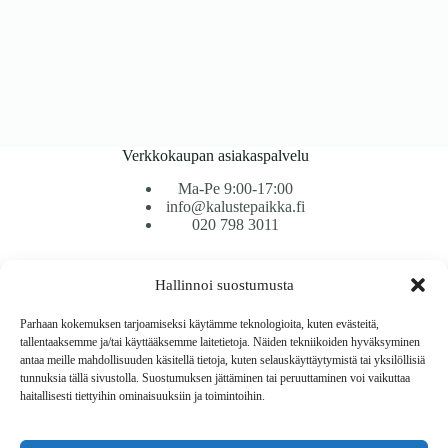
Verkkokaupan asiakaspalvelu
Ma-Pe 9:00-17:00
info@kalustepaikka.fi
020 798 3011
Tavarantoimitus / Maksutavat
Hallinnoi suostumusta
Toimitustavat
Maksutavat
Parhaan kokemuksen tarjoamiseksi käytämme teknologioita, kuten evästeitä,
Vaihto ja palautus
tallentaaksemme ja/tai käyttääksemme laitetietoja. Näiden tekniikoiden hyväksyminen
Reklamaatiot
antaa meille mahdollisuuden käsitellä tietoja, kuten selauskäyttäytymistä tai yksilöllisiä
tunnuksia tällä sivustolla. Suostumuksen jättäminen tai peruuttaminen voi vaikuttaa
haitallisesti tiettyihin ominaisuuksiin ja toimintoihin.
Tietoa
Meistä