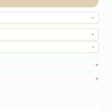
+
+
›