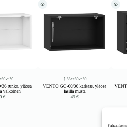
36
60
30
36
 yläosa
VENTO GO-60/36 karkass, yläosa
VENTO GO-50/36
en
lasilla musta
kap
49
€
Parhaan kokemu