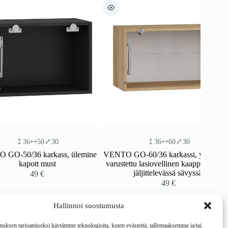
50
30
36
60
30
 karkass, ülemine
VENTO GO-60/36 karkassi, yläkaapilla
ott must
varustettu lasiovellinen kaappi, tammea
jäljittelevässä sävyssä.
49
€
49
€
Hallinnoi suostumusta
ksen tarjoamiseksi käytämme teknologioita, kuten evästeitä, tallentaaksemme ja/tai