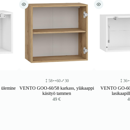
58
60
30
36
60
30
VENTO GOO-60/58 karkass, yläkaappi
VENTO GO-60/36 runko,
käsityö tammen
lasikaapilla valkoin
49
€
49
€