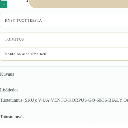
60/36
korpus,
ülemine
kapoti
KYSY TUOTTEESTA
kapp
valge
määrä
TOIMITUS
Nouto on aina ilmainen!
Kuvaus
Lisätiedot
Tuotetunnus (SKU):
V-UA-VENTO-KORPUS-GO-60/36-BIAŁY
Os
Tutustu myös