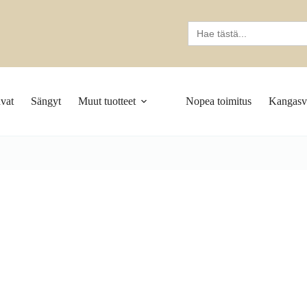
Search
for:
vat
Sängyt
Muut tuotteet
Nopea toimitus
Kangasva