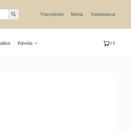
Search Button
Yhteystiedot
Meistä
Toimitustavat
likot
Palvelut
0
€
Ostoskori