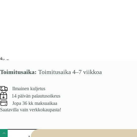
VENTO GO-60/36 korpus, ülemine kapoti kapp valge
49
€
Toimitusaika:
Toimitusaika 4–7 viikkoa
Ilmainen kuljetus
14 päivän palautusoikeus
Jopa 36 kk maksuaikaa
Saatavilla vain verkkokaupasta!
VENTO
GO-