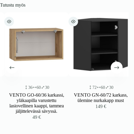
Tutustu myös
36
60
30
72
60
30
VENTO GO-60/36 karkassi,
VENTO GN-60/72 karkass,
yläkaapilla varustettu
ülemine nurkakapp must
lasiovellinen kaappi, tammea
149
€
jäljittelevässä sävyssä.
49
€