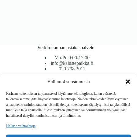
Verkkokaupan asiakaspalvelu
Ma-Pe 9:00-17:00
info@kalustepaikka.fi
020 798 3011
Hallinnoi suostumusta
Tavarantoimitus / Maksutavat
Toimitustavat
Parhaan kokemuksen tarjoamiseksi käytämme teknologioita, kuten evästeitä,
Maksutavat
tallentaaksemme ja/tai käyttääksemme laitetietoja. Näiden tekniikoiden hyväksyminen
Vaihto ja palautus
antaa meille mahdollisuuden käsitellä tietoja, kuten selauskäyttäytymistä tai yksilöllisiä
Reklamaatiot
tunnuksia tällä sivustolla. Suostumuksen jättäminen tai peruuttaminen voi vaikuttaa
haitallisesti tiettyihin ominaisuuksiin ja toimintoihin.
Tietoa
Hallitse vaihtoehtoja
Meistä