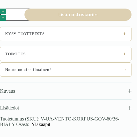
VENTO
Lisää ostoskoriin
GO-
60/36
runko,
yläosa
+
KYSY TUOTTEESTA
lasikaapilla
valkoinen
määrä
+
TOIMITUS
›
Nouto on aina ilmainen!
Kuvaus
Lisätiedot
Tuotetunnus (SKU):
V-UA-VENTO-KORPUS-GOV-60/36-
BIAŁY
Osasto:
Yläkaapit