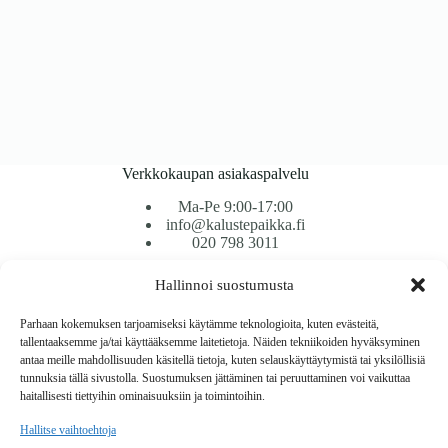
Verkkokaupan asiakaspalvelu
Ma-Pe 9:00-17:00
info@kalustepaikka.fi
020 798 3011
Hallinnoi suostumusta
Tavarantoimitus / Maksutavat
Toimitustavat
Parhaan kokemuksen tarjoamiseksi käytämme teknologioita, kuten evästeitä,
Maksutavat
tallentaaksemme ja/tai käyttääksemme laitetietoja. Näiden tekniikoiden hyväksyminen
Vaihto ja palautus
antaa meille mahdollisuuden käsitellä tietoja, kuten selauskäyttäytymistä tai yksilöllisiä
Reklamaatiot
tunnuksia tällä sivustolla. Suostumuksen jättäminen tai peruuttaminen voi vaikuttaa
haitallisesti tiettyihin ominaisuuksiin ja toimintoihin.
Tietoa
Hallitse vaihtoehtoja