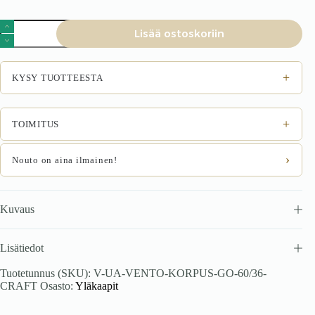
VENTO
Lisää ostoskoriin
GO-
60/36
runko,
yläosa
+
KYSY TUOTTEESTA
valkoinen
kaappi
määrä
+
TOIMITUS
›
Nouto on aina ilmainen!
Kuvaus
Lisätiedot
Tuotetunnus (SKU):
V-UA-VENTO-KORPUS-GO-60/36-
CRAFT
Osasto:
Yläkaapit