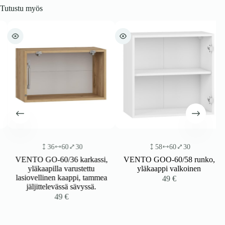
Tutustu myös
36
60
30
58
60
30
VENTO GO-60/36 karkassi,
VENTO GOO-60/58 runko,
yläkaapilla varustettu
yläkaappi valkoinen
lasiovellinen kaappi, tammea
49
€
jäljittelevässä sävyssä.
49
€