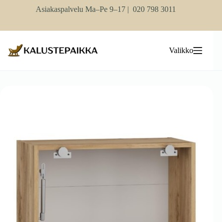
Skip
Asiakaspalvelu Ma–Pe 9–17 |
020 798 3011
to
content
Valikko