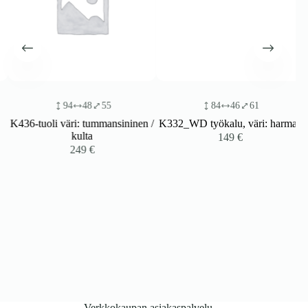
94
48
55
84
46
61
K436-tuoli väri: tummansininen /
K332_WD työkalu, väri: harmaa
kulta
149
€
249
€
Verkkokaupan asiakaspalvelu