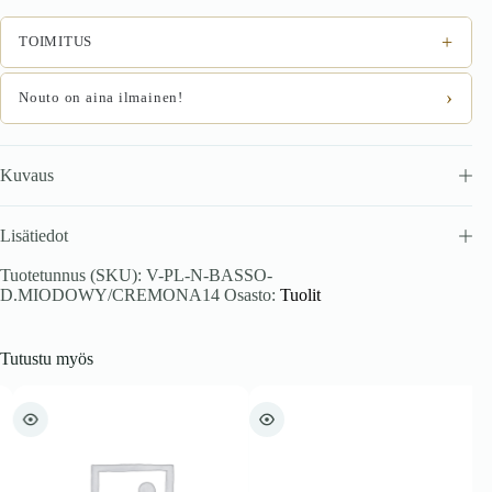
(bežš)
määrä
+
TOIMITUS
›
Nouto on aina ilmainen!
Kuvaus
Lisätiedot
Tuotetunnus (SKU):
V-PL-N-BASSO-
D.MIODOWY/CREMONA14
Osasto:
Tuolit
Tutustu myös