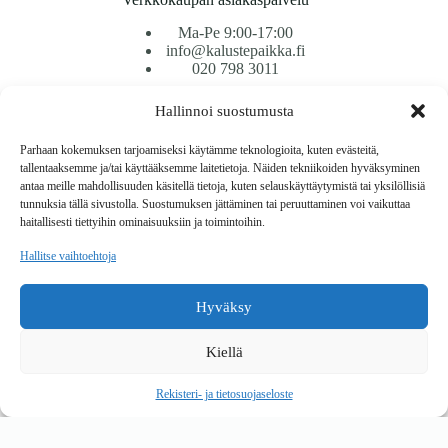
Ma-Pe 9:00-17:00
info@kalustepaikka.fi
020 798 3011
Hallinnoi suostumusta
Tavarantoimitus / Maksutavat
Toimitustavat
Parhaan kokemuksen tarjoamiseksi käytämme teknologioita, kuten evästeitä,
Maksutavat
tallentaaksemme ja/tai käyttääksemme laitetietoja. Näiden tekniikoiden hyväksyminen
Vaihto ja palautus
antaa meille mahdollisuuden käsitellä tietoja, kuten selauskäyttäytymistä tai yksilöllisiä
Reklamaatiot
tunnuksia tällä sivustolla. Suostumuksen jättäminen tai peruuttaminen voi vaikuttaa
haitallisesti tiettyihin ominaisuuksiin ja toimintoihin.
Tietoa
Hallitse vaihtoehtoja
Meistä
Rekisteri- ja tietosuojaseloste
Hyväksy
Copyright © 2026 Kalustepaikka
Kiellä
Verkkokauppa
Verkkokumppani Gramet
Rekisteri- ja tietosuojaseloste
Ostoskori