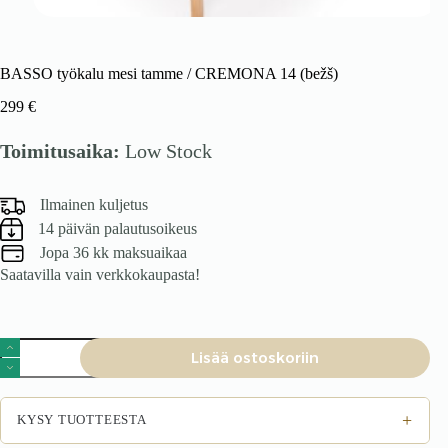
BASSO työkalu mesi tamme / CREMONA 14 (bežš)
299
€
Toimitusaika:
Low Stock
Ilmainen kuljetus
14 päivän palautusoikeus
Jopa 36 kk maksuaikaa
Saatavilla vain verkkokaupasta!
BASSO
Lisää ostoskoriin
työkalu
mesi
tamme
/
+
KYSY TUOTTEESTA
CREMONA
14