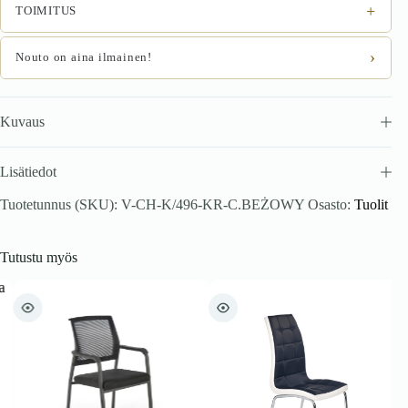
+
TOIMITUS
›
Nouto on aina ilmainen!
Kuvaus
Lisätiedot
Tuotetunnus (SKU):
V-CH-K/496-KR-C.BEŻOWY
Osasto:
Tuolit
Tutustu myös