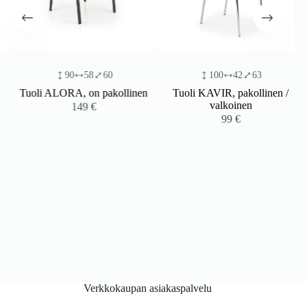
90
58
60
100
42
63
Tuoli ALORA, on pakollinen
Tuoli KAVIR, pakollinen /
valkoinen
149
€
99
€
Verkkokaupan asiakaspalvelu