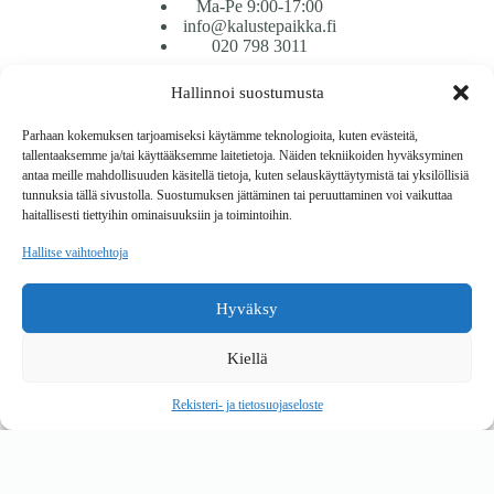
Ma-Pe 9:00-17:00
info@kalustepaikka.fi
020 798 3011
Hallinnoi suostumusta
Tavarantoimitus / Maksutavat
Toimitustavat
Parhaan kokemuksen tarjoamiseksi käytämme teknologioita, kuten evästeitä,
Maksutavat
tallentaaksemme ja/tai käyttääksemme laitetietoja. Näiden tekniikoiden hyväksyminen
Vaihto ja palautus
antaa meille mahdollisuuden käsitellä tietoja, kuten selauskäyttäytymistä tai yksilöllisiä
Reklamaatiot
tunnuksia tällä sivustolla. Suostumuksen jättäminen tai peruuttaminen voi vaikuttaa
haitallisesti tiettyihin ominaisuuksiin ja toimintoihin.
Tietoa
Hallitse vaihtoehtoja
Meistä
Rekisteri- ja tietosuojaseloste
Hyväksy
Copyright © 2026 Kalustepaikka
Kiellä
Verkkokauppa
Verkkokumppani Gramet
Rekisteri- ja tietosuojaseloste
Ostoskori