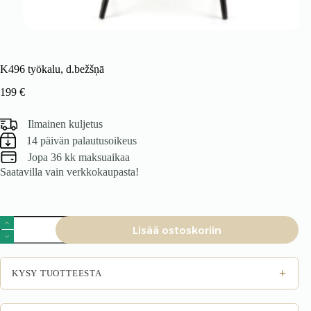
K496 työkalu, d.bežšņā
199
€
Ilmainen kuljetus
14 päivän palautusoikeus
Jopa 36 kk maksuaikaa
Saatavilla vain verkkokaupasta!
K496
Lisää ostoskoriin
työkalu,
d.bežšņā
määrä
+
KYSY TUOTTEESTA