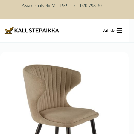
Skip
Asiakaspalvelu Ma–Pe 9–17 |
020 798 3011
to
content
Valikko