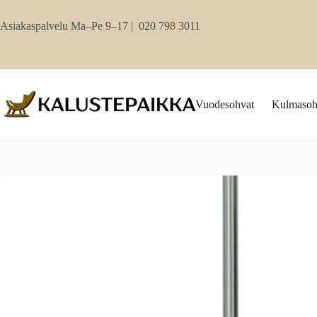
Skip
to
Asiakaspalvelu Ma–Pe 9–17 |
020 798 3011
content
Vuodesohvat
Kulmasoh