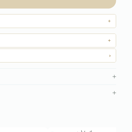
+
+
›