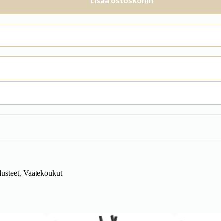
Lisää ostoskoriin
lusteet
,
Vaatekoukut