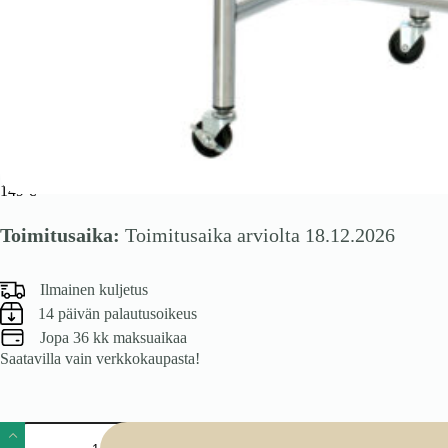
Kangastanko CEDAR,
149
€
Toimitusaika:
Toimitusaika arviolta 18.12.2026
Ilmainen kuljetus
14 päivän palautusoikeus
Jopa 36 kk maksuaikaa
Saatavilla vain verkkokaupasta!
Kangastanko
CEDAR,