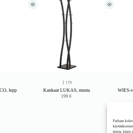
179
 lepp
Kankaat LUKAS, musta
WIES-vaate
199
€
Parhaan kokemu
käyttääksemme 
tietoja, kuten