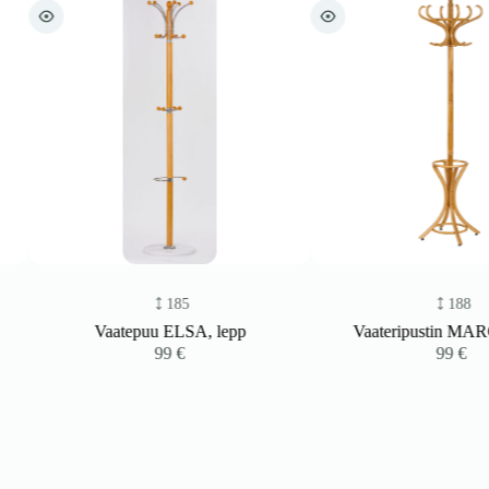
185
188
Vaatepuu ELSA, lepp
Vaateripustin MARCO,
99
€
99
€