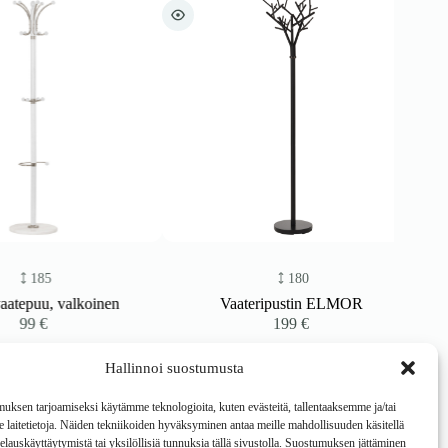
185
180
puu, valkoinen
Vaateripustin ELMOR
99
€
199
€
Hallinnoi suostumusta
ksen tarjoamiseksi käytämme teknologioita, kuten evästeitä, tallentaaksemme ja/tai
laitetietoja. Näiden tekniikoiden hyväksyminen antaa meille mahdollisuuden käsitellä
 selauskäyttäytymistä tai yksilöllisiä tunnuksia tällä sivustolla. Suostumuksen jättäminen