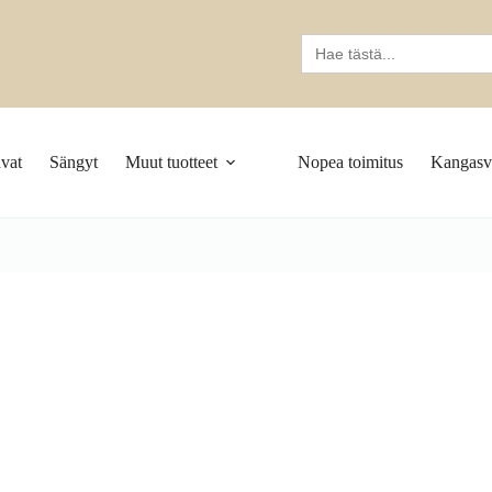
Search
for:
vat
Sängyt
Muut tuotteet
Nopea toimitus
Kangasva