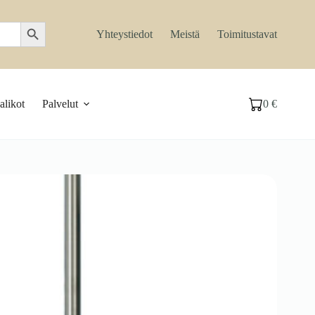
Search Button
Yhteystiedot
Meistä
Toimitustavat
likot
Palvelut
0
€
Ostoskori