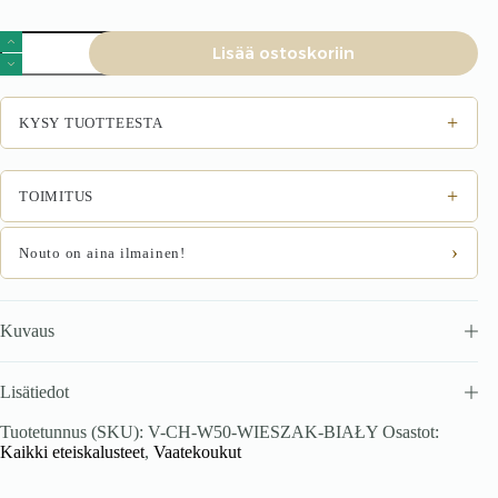
Valaisin,
Lisää ostoskoriin
valkoinen
määrä
+
KYSY TUOTTEESTA
+
TOIMITUS
›
Nouto on aina ilmainen!
Kuvaus
Lisätiedot
Tuotetunnus (SKU):
V-CH-W50-WIESZAK-BIAŁY
Osastot:
Kaikki eteiskalusteet
,
Vaatekoukut