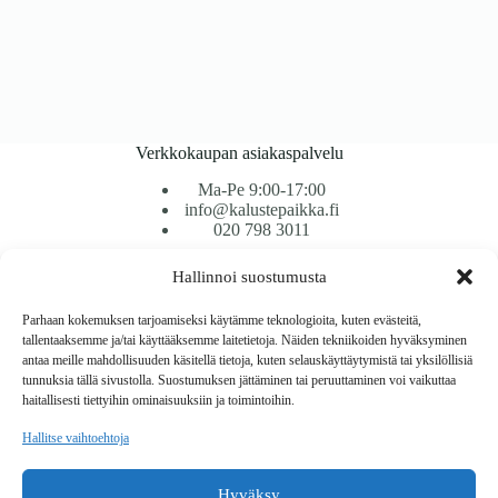
Verkkokaupan asiakaspalvelu
Ma-Pe 9:00-17:00
info@kalustepaikka.fi
020 798 3011
Hallinnoi suostumusta
Tavarantoimitus / Maksutavat
Toimitustavat
Parhaan kokemuksen tarjoamiseksi käytämme teknologioita, kuten evästeitä,
Maksutavat
tallentaaksemme ja/tai käyttääksemme laitetietoja. Näiden tekniikoiden hyväksyminen
Vaihto ja palautus
antaa meille mahdollisuuden käsitellä tietoja, kuten selauskäyttäytymistä tai yksilöllisiä
Reklamaatiot
tunnuksia tällä sivustolla. Suostumuksen jättäminen tai peruuttaminen voi vaikuttaa
haitallisesti tiettyihin ominaisuuksiin ja toimintoihin.
Tietoa
Hallitse vaihtoehtoja
Meistä
Rekisteri- ja tietosuojaseloste
Hyväksy