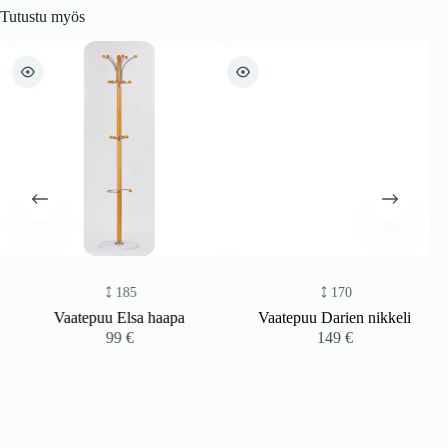
Tutustu myös
185
170
Vaatepuu Elsa haapa
Vaatepuu Darien nikkeli
99
€
149
€