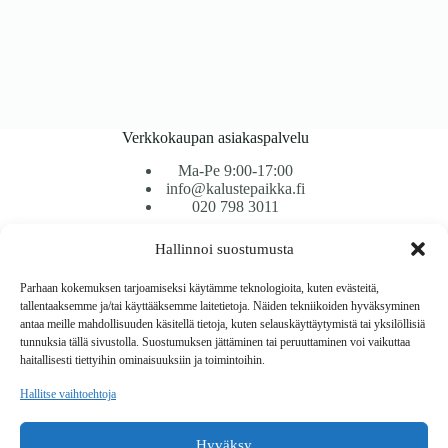
Verkkokaupan asiakaspalvelu
Ma-Pe 9:00-17:00
info@kalustepaikka.fi
020 798 3011
Hallinnoi suostumusta
Tavarantoimitus / Maksutavat
Toimitustavat
Parhaan kokemuksen tarjoamiseksi käytämme teknologioita, kuten evästeitä,
Maksutavat
tallentaaksemme ja/tai käyttääksemme laitetietoja. Näiden tekniikoiden hyväksyminen
Vaihto ja palautus
antaa meille mahdollisuuden käsitellä tietoja, kuten selauskäyttäytymistä tai yksilöllisiä
Reklamaatiot
tunnuksia tällä sivustolla. Suostumuksen jättäminen tai peruuttaminen voi vaikuttaa
haitallisesti tiettyihin ominaisuuksiin ja toimintoihin.
Tietoa
Hallitse vaihtoehtoja
Meistä
Rekisteri- ja tietosuojaseloste
Hyväksy