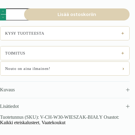
Vaatepuu
Lisää ostoskoriin
Wiez
valkoinen
määrä
+
KYSY TUOTTEESTA
+
TOIMITUS
›
Nouto on aina ilmainen!
Kuvaus
Lisätiedot
Tuotetunnus (SKU):
V-CH-W30-WIESZAK-BIAŁY
Osastot:
Kaikki eteiskalusteet
,
Vaatekoukut