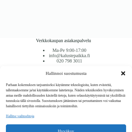
Verkkokaupan asiakaspalvelu
Ma-Pe 9:00-17:00
info@kalustepaikka.fi
020 798 3011
Hallinnoi suostumusta
Tavarantoimitus / Maksutavat
Toimitustavat
Parhaan kokemuksen tarjoamiseksi käytämme teknologioita, kuten evästeitä,
Maksutavat
tallentaaksemme ja/tai käyttääksemme laitetietoja. Näiden tekniikoiden hyväksyminen
Vaihto ja palautus
antaa meille mahdollisuuden käsitellä tietoja, kuten selauskäyttäytymistä tai yksilöllisiä
Reklamaatiot
tunnuksia tällä sivustolla. Suostumuksen jättäminen tai peruuttaminen voi vaikuttaa
haitallisesti tiettyihin ominaisuuksiin ja toimintoihin.
Tietoa
Hallitse vaihtoehtoja
Meistä
Rekisteri- ja tietosuojaseloste
Hyväksy