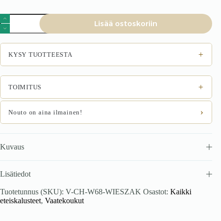
Vaatepuu
Lisää ostoskoriin
TORIN,
must
/
kullatud
+
KYSY TUOTTEESTA
määrä
+
TOIMITUS
›
Nouto on aina ilmainen!
Kuvaus
Lisätiedot
Tuotetunnus (SKU):
V-CH-W68-WIESZAK
Osastot:
Kaikki
eteiskalusteet
,
Vaatekoukut