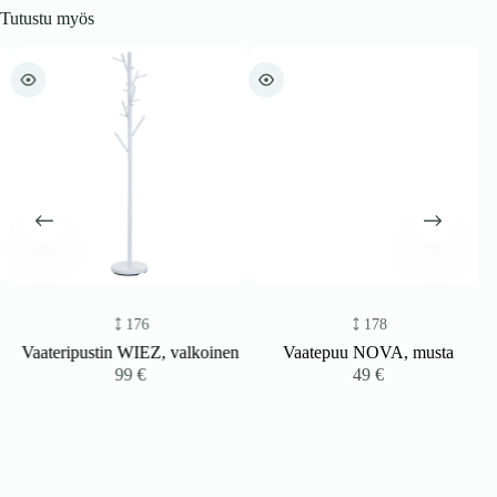
Tutustu myös
176
178
Vaateripustin WIEZ, valkoinen
Vaatepuu NOVA, musta
99
€
49
€