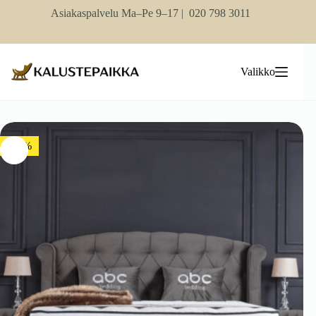
Skip
Asiakaspalvelu Ma–Pe 9–17 |
020 798 3011
to
content
Valikko
-10%