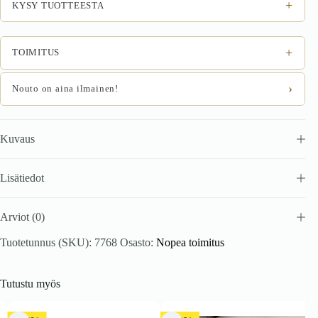
180x200
+
KYSY TUOTTEESTA
-
180x200
määrä
+
TOIMITUS
›
Nouto on aina ilmainen!
Kuvaus
Lisätiedot
Arviot (0)
Tuotetunnus (SKU):
7768
Osasto:
Nopea toimitus
Tutustu myös