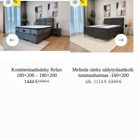
-15%
-15%
Kontinentaalisänky Relax
Melinda sänky säilytyslaatikolla
180×200 – 180×200
tummanharmaa -160×200
kka:
1444
€
alk.
1114
€
1310
€
1699
€
Alkuperäinen
Nykyinen
hinta
hinta
oli:
on:
1699 €.
1444 €.