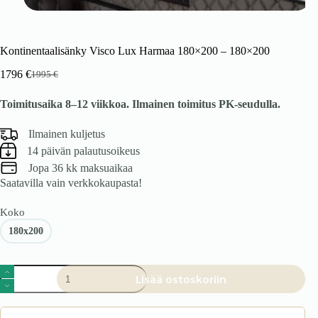
Kontinentaalisänky Visco Lux Harmaa 180×200 – 180×200
1796
€
1995
€
Alkuperäinen
Nykyinen
hinta
hinta
Toimitusaika 8–12 viikkoa. Ilmainen toimitus PK-seudulla.
oli:
on:
1995 €.
1796 €.
Ilmainen kuljetus
14 päivän palautusoikeus
Jopa 36 kk maksuaikaa
Saatavilla vain verkkokaupasta!
Koko
180x200
Kontinentaalisänky
Lisää ostoskoriin
Visco
Lux
Harmaa