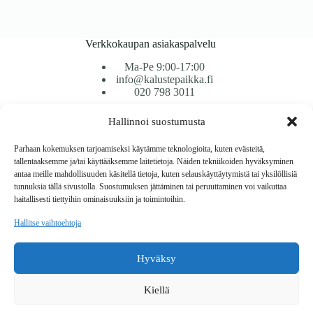
Verkkokaupan asiakaspalvelu
Ma-Pe 9:00-17:00
info@kalustepaikka.fi
020 798 3011
Hallinnoi suostumusta
Tavarantoimitus / Maksutavat
Toimitustavat
Parhaan kokemuksen tarjoamiseksi käytämme teknologioita, kuten evästeitä,
Maksutavat
tallentaaksemme ja/tai käyttääksemme laitetietoja. Näiden tekniikoiden hyväksyminen
Vaihto ja palautus
antaa meille mahdollisuuden käsitellä tietoja, kuten selauskäyttäytymistä tai yksilöllisiä
Reklamaatiot
tunnuksia tällä sivustolla. Suostumuksen jättäminen tai peruuttaminen voi vaikuttaa
haitallisesti tiettyihin ominaisuuksiin ja toimintoihin.
Tietoa
Hallitse vaihtoehtoja
Meistä
Rekisteri- ja tietosuojaseloste
Hyväksy
Copyright © 2026 Kalustepaikka
Kiellä
Verkkokauppa
Verkkokumppani Gramet