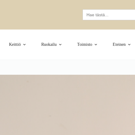
Search
for:
Keittiö
Ruokailu
Toimisto
Eteinen