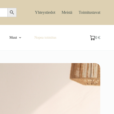
Search Button
Yhteystiedot
Meistä
Toimitustavat
0
€
Muut
Nopea toimitus
Ostoskori