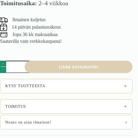
Toimitusaika:
2–4 viikkoa
Ilmainen kuljetus
14 päivän palautusoikeus
Jopa 36 kk maksuaikaa
Saatavilla vain verkkokaupasta!
Tamminen
Lisää ostoskoriin
vitriinikaappi
NAPOLI
70
määrä
+
KYSY TUOTTEESTA
+
TOIMITUS
›
Nouto on aina ilmainen!