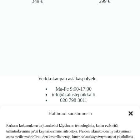
349
€
299
€
Verkkokaupan asiakaspalvelu
Ma-Pe 9:00-17:00
info@kalustepaikka.fi
020 798 3011
Hallinnoi suostumusta
Tavarantoimitus / Maksutavat
Toimitustavat
Parhaan kokemuksen tarjoamiseksi käytämme teknologioita, kuten evästeitä,
Maksutavat
tallentaaksemme ja/tai käyttääksemme laitetietoja. Näiden tekniikoiden hyväksyminen
Vaihto ja palautus
antaa meille mahdollisuuden käsitellä tietoja, kuten selauskäyttäytymistä tai yksilöllisiä