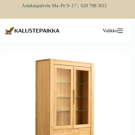
Skip
Asiakaspalvelu Ma–Pe 9–17 |
020 798 3011
to
content
Valikko