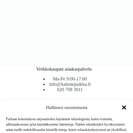
Verkkokaupan asiakaspalvelu
Ma-Pe 9:00-17:00
info@kalustepaikka.fi
020 798 3011
Tavarantoimitus / Maksutavat
Hallinnoi suostumusta
Toimitustavat
Maksutavat
Parhaan kokemuksen tarjoamiseksi käytämme teknologioita, kuten evästeitä,
Vaihto ja palautus
tallentaaksemme ja/tai käyttääksemme laitetietoja. Näiden tekniikoiden hyväksyminen
Reklamaatiot
antaa meille mahdollisuuden käsitellä tietoja, kuten selauskäyttäytymistä tai yksilöllisiä