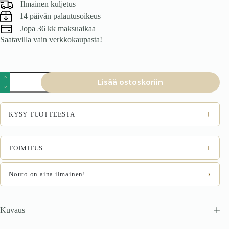
Ilmainen kuljetus
14 päivän palautusoikeus
Jopa 36 kk maksuaikaa
Saatavilla vain verkkokaupasta!
Ruokatuoli
Lisää ostoskoriin
Amena
valkoinen
määrä
+
KYSY TUOTTEESTA
+
TOIMITUS
›
Nouto on aina ilmainen!
Kuvaus