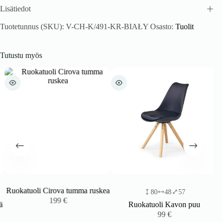
Lisätiedot
Tuotetunnus (SKU):
V-CH-K/491-KR-BIAŁY
Osasto:
Tuolit
Tutustu myös
Ruokatuoli Cirova tumma ruskea
80
48
57
199
€
Ruokatuoli Kavon puu
99
€