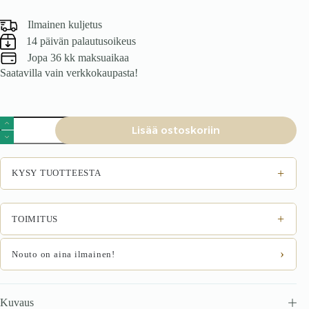
Ilmainen kuljetus
14 päivän palautusoikeus
Jopa 36 kk maksuaikaa
Saatavilla vain verkkokaupasta!
Tuoli
Lisää ostoskoriin
ARCTEN,
valkoinen
määrä
+
KYSY TUOTTEESTA
+
TOIMITUS
›
Nouto on aina ilmainen!
Kuvaus