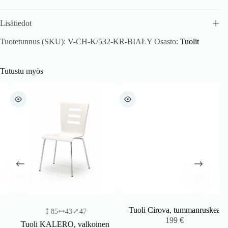
Lisätiedot
Tuotetunnus (SKU):
V-CH-K/532-KR-BIAŁY
Osasto:
Tuolit
Tutustu myös
Tuoli Cirova, tummanruskea
85
43
47
199
€
Tuoli KALERO, valkoinen