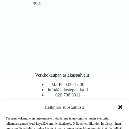
99
€
Verkkokaupan asiakaspalvelu
Ma-Pe 9:00-17:00
info@kalustepaikka.fi
020 798 3011
Hallinnoi suostumusta
Tavarantoimitus / Maksutavat
Toimitustavat
Parhaan kokemuksen tarjoamiseksi käytämme teknologioita, kuten evästeitä,
Maksutavat
tallentaaksemme ja/tai käyttääksemme laitetietoja. Näiden tekniikoiden hyväksyminen
Vaihto ja palautus
antaa meille mahdollisuuden käsitellä tietoja, kuten selauskäyttäytymistä tai yksilöllisiä