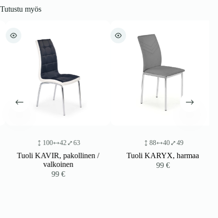
Tutustu myös
100
42
63
88
40
49
Tuoli KAVIR, pakollinen /
Tuoli KARYX, harmaa
valkoinen
99
€
99
€