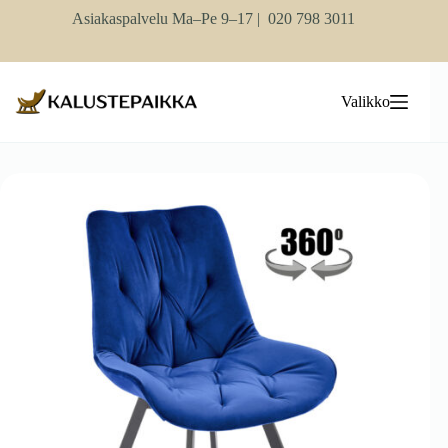
Skip
Asiakaspalvelu Ma–Pe 9–17 |
020 798 3011
to
content
Valikko