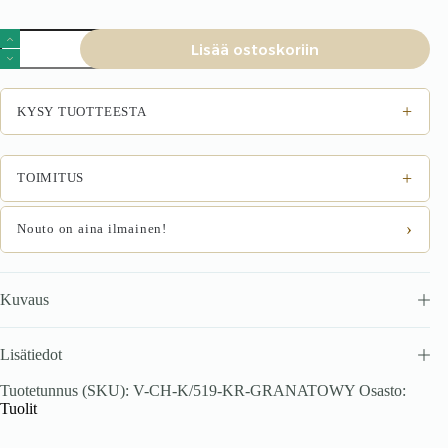
Tuoli
Lisää ostoskoriin
AZURO,
tummansininen
määrä
+
KYSY TUOTTEESTA
+
TOIMITUS
›
Nouto on aina ilmainen!
Kuvaus
Lisätiedot
Tuotetunnus (SKU):
V-CH-K/519-KR-GRANATOWY
Osasto:
Tuolit