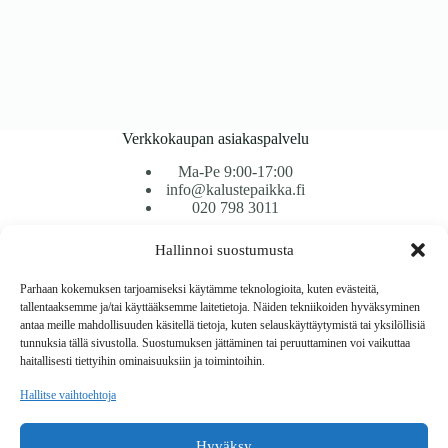
Verkkokaupan asiakaspalvelu
Ma-Pe 9:00-17:00
info@kalustepaikka.fi
020 798 3011
Hallinnoi suostumusta
Tavarantoimitus / Maksutavat
Toimitustavat
Parhaan kokemuksen tarjoamiseksi käytämme teknologioita, kuten evästeitä,
Maksutavat
tallentaaksemme ja/tai käyttääksemme laitetietoja. Näiden tekniikoiden hyväksyminen
Vaihto ja palautus
antaa meille mahdollisuuden käsitellä tietoja, kuten selauskäyttäytymistä tai yksilöllisiä
Reklamaatiot
tunnuksia tällä sivustolla. Suostumuksen jättäminen tai peruuttaminen voi vaikuttaa
haitallisesti tiettyihin ominaisuuksiin ja toimintoihin.
Tietoa
Hallitse vaihtoehtoja
Meistä
Rekisteri- ja tietosuojaseloste
Hyväksy