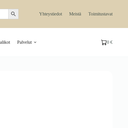
Search Button
Yhteystiedot
Meistä
Toimitustavat
likot
Palvelut
0
€
Ostoskori