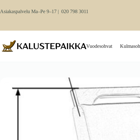
Skip
to
Asiakaspalvelu Ma–Pe 9–17 |
020 798 3011
content
Vuodesohvat
Kulmasoh