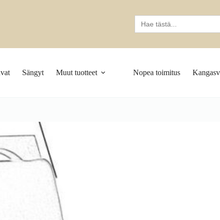
Search
for:
vat
Sängyt
Muut tuotteet
Nopea toimitus
Kangasva