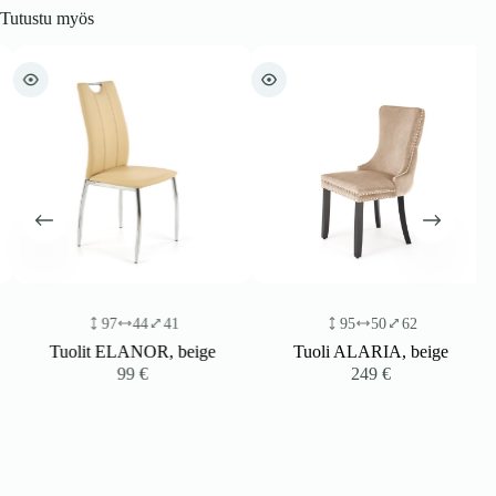
Tutustu myös
97
44
41
95
50
62
Tuolit ELANOR, beige
Tuoli ALARIA, beige
99
€
249
€