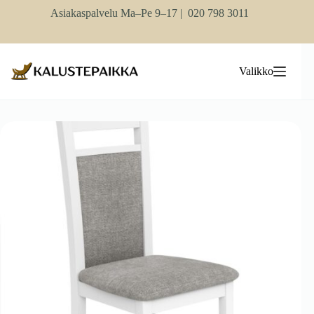
Skip
Asiakaspalvelu Ma–Pe 9–17 |
020 798 3011
to
content
Valikko