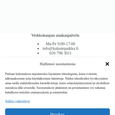
Verkkokaupan asiakaspalvelu
Ma-Pe 9:00-17:00
info@kalustepaikka.fi
020 798 3011
Hallinnoi suostumusta
Tavarantoimitus / Maksutavat
Toimitustavat
Parhaan kokemuksen tarjoamiseksi käytämme teknologioita, kuten evästeitä,
Maksutavat
tallentaaksemme ja/tai käyttääksemme laitetietoja. Näiden tekniikoiden hyväksyminen
Vaihto ja palautus
antaa meille mahdollisuuden käsitellä tietoja, kuten selauskäyttäytymistä tai yksilöllisiä
Reklamaatiot
tunnuksia tällä sivustolla. Suostumuksen jättäminen tai peruuttaminen voi vaikuttaa
haitallisesti tiettyihin ominaisuuksiin ja toimintoihin.
Tietoa
Hallitse vaihtoehtoja
Meistä
Rekisteri- ja tietosuojaseloste
Hyväksy