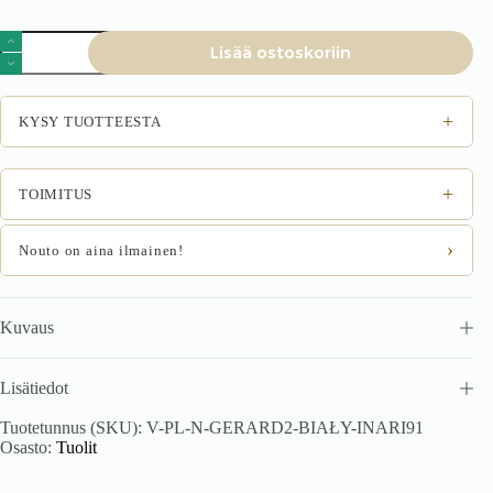
Tuoli
Lisää ostoskoriin
GERARD,
valkoinen
/
Inari
+
KYSY TUOTTEESTA
91
määrä
+
TOIMITUS
›
Nouto on aina ilmainen!
Kuvaus
Lisätiedot
Tuotetunnus (SKU):
V-PL-N-GERARD2-BIAŁY-INARI91
Osasto:
Tuolit