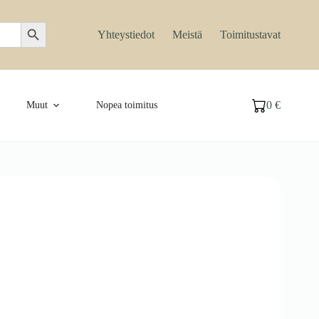
Search Button
Yhteystiedot
Meistä
Toimitustavat
0
€
Muut
Nopea toimitus
Ostoskori