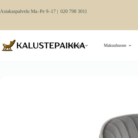
Skip
to
Asiakaspalvelu Ma–Pe 9–17 |
020 798 3011
content
Olohuone
Makuuhuone