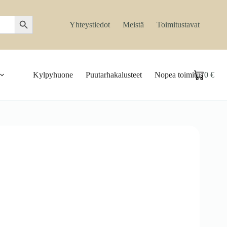
Search Button
Yhteystiedot
Meistä
Toimitustavat
Kylpyhuone
Puutarhakalusteet
Nopea toimitus
0
€
Ostoskori