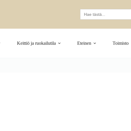
Search
for:
Keittiö ja ruokailutila
Eteinen
Toimisto