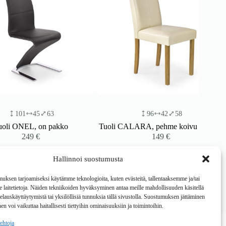
1
45
63
96
42
58
EL, on pakko
Tuoli CALARA, pehme koivu / kerma
249
€
149
€
Hallinnoi suostumusta
ksen tarjoamiseksi käytämme teknologioita, kuten evästeitä, tallentaaksemme ja/tai
laitetietoja. Näiden tekniikoiden hyväksyminen antaa meille mahdollisuuden käsitellä
 selauskäyttäytymistä tai yksilöllisiä tunnuksia tällä sivustolla. Suostumuksen jättäminen
en voi vaikuttaa haitallisesti tiettyihin ominaisuuksiin ja toimintoihin.
Tietoa
oehtoja