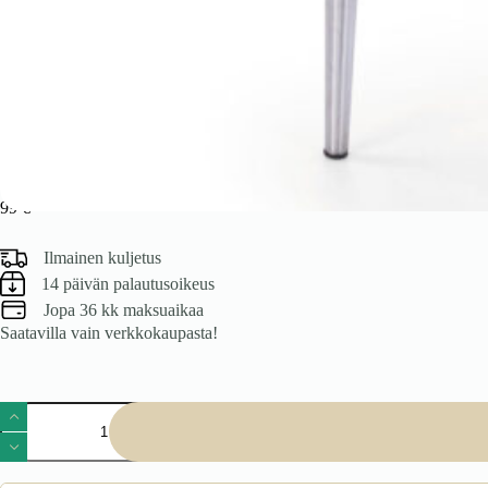
Tuoli HELENA, on pakollinen
99
€
Ilmainen kuljetus
14 päivän palautusoikeus
Jopa 36 kk maksuaikaa
Saatavilla vain verkkokaupasta!
Tuoli
HELENA,
on
pakollinen
määrä