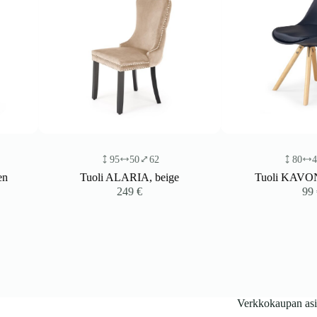
95
50
62
80
48
57
Tuoli ALARIA, beige
Tuoli KAVON, on p
249
€
99
€
Verkkokaupan asi