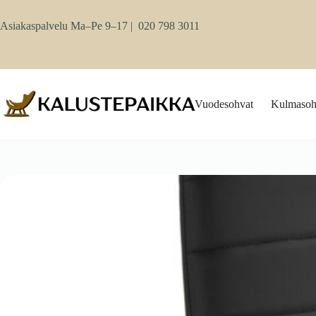
Skip
to
Asiakaspalvelu Ma–Pe 9–17 |
020 798 3011
content
Vuodesohvat
Kulmasoh