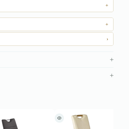
+
+
›