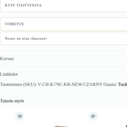
KYSY TUOTTEESTA
TOIMITUS
Nouto on aina ilmainen!
Kuvaus
Lisätiedot
Tuotetunnus (SKU):
V-CH-K/70C-KR-NEW-CZARNY
Osasto:
Tuoli
Tutustu myös