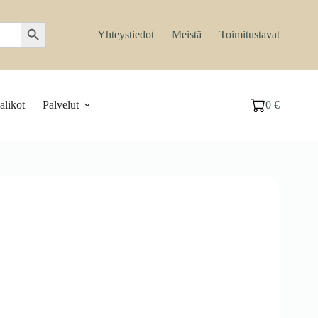
Search Button
Yhteystiedot
Meistä
Toimitustavat
likot
Palvelut
0
€
Ostoskori