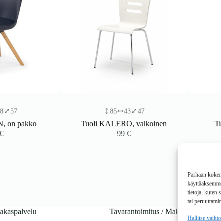
85
43
47
10
akko
Tuoli KALERO, valkoinen
Tuoli ON
99
€
Parhaan kokemu
käyttääksemme 
tietoja, kuten
tai peruuttamin
akaspalvelu
Tavarantoimitus / Maksutavat
Hallitse vaiht