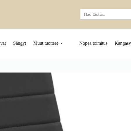
Search
for:
vat
Sängyt
Muut tuotteet
Nopea toimitus
Kangasva