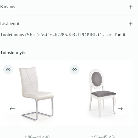
Kuvaus
Lisätiedot
Tuotetunnus (SKU):
V-CH-K/285-KR-J.POPIEL
Osasto:
Tuolit
Tutustu myös
96
44
48
93
45
51