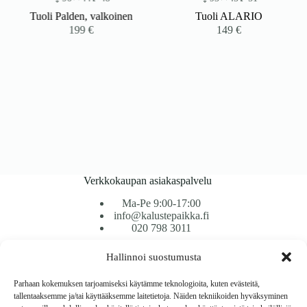
Tuoli Palden, valkoinen
Tuoli ALARIO
199
€
149
€
Verkkokaupan asiakaspalvelu
Ma-Pe 9:00-17:00
info@kalustepaikka.fi
020 798 3011
Hallinnoi suostumusta
Tavarantoimitus / Maksutavat
Toimitustavat
Parhaan kokemuksen tarjoamiseksi käytämme teknologioita, kuten evästeitä,
Maksutavat
tallentaaksemme ja/tai käyttääksemme laitetietoja. Näiden tekniikoiden hyväksyminen
Vaihto ja palautus