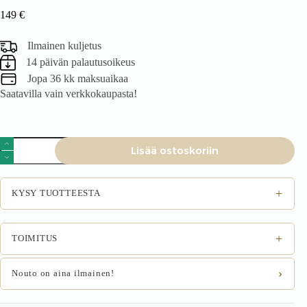
149
€
Ilmainen kuljetus
14 päivän palautusoikeus
Jopa 36 kk maksuaikaa
Saatavilla vain verkkokaupasta!
Tuoli
Lisää ostoskoriin
HELVAR,
vaaleanharmaa
määrä
+
KYSY TUOTTEESTA
+
TOIMITUS
›
Nouto on aina ilmainen!