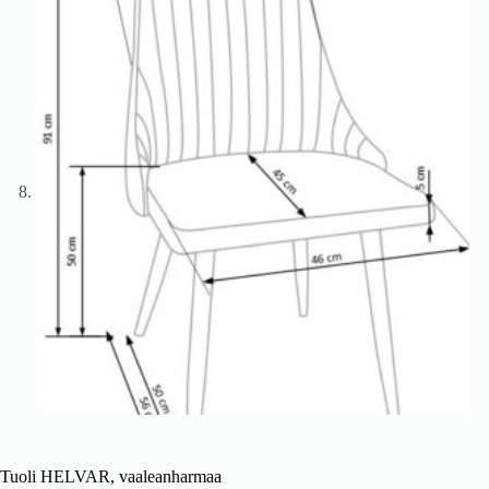
Tuoli HELVAR, vaaleanharmaa